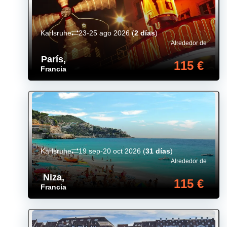
Karlsruhe
23-25 ago 2026
(
2 días
)
Alrededor de
París
,
115 €
Francia
Karlsruhe
19 sep-20 oct 2026
(
31 días
)
Alrededor de
Niza
,
115 €
Francia