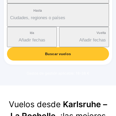
Hasta
Ciudades, regiones o países
Ida
Vuelta
Añadir fechas
Añadir fechas
Buscar vuelos
Gastos de gestión aplicable: 18-38 €
Vuelos desde
Karlsruhe –
La Rochelle
, ¡las mejores