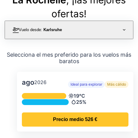
ofertas!
Vuelo desde:
Karlsruhe
Selecciona el mes preferido para los vuelos más
baratos
ago
2026
Ideal para explorar
Más cálido
Temperatura y precipitación media m
19°C
Temperatura
25%
Precipitación
Precio medio
526 €