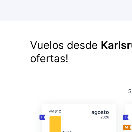
Vuelos desde
Karlsr
ofertas!
S
Temperatura y precipit
Seleccionar a
18°C
agosto
Temperatura
2026