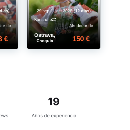
días
)
29 sep-11 oct 2026
(
12 días
)
Karlsruhe
dor de
Alrededor de
Ostrava
,
8 €
150 €
Chequia
19
iews
Años de experiencia