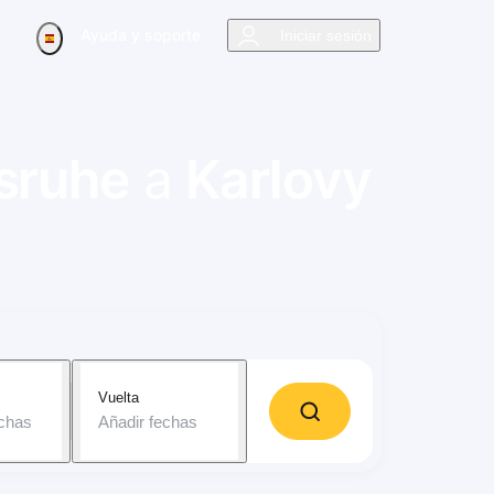
Ayuda y soporte
Iniciar sesión
sruhe
a
Karlovy
Vuelta
echas
Añadir fechas