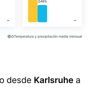
45%
Precipitación
‐
‐
Temperatura y precipitación media mensual
lo desde
Karlsruhe
a