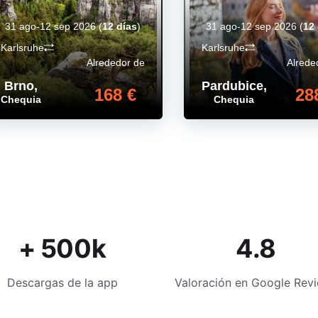
31 ago-12 sep 2026
(
12 días
)
31 ago-12 sep 2026
(
12 
Karlsruhe
Karlsruhe
Alrededor de
Alrede
Brno
,
Pardubice
,
168 €
28
Chequia
Chequia
+ 500k
4.8
Descargas de la app
Valoración en Google Rev