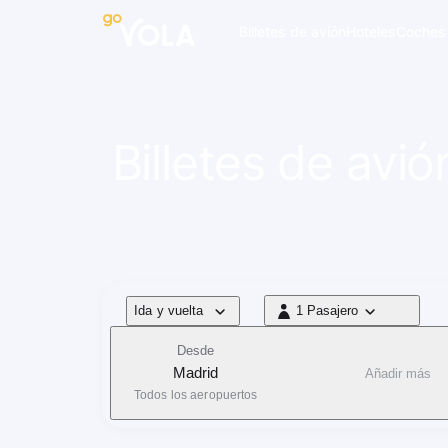
 navegación
Billetes de avión
Hoteles
Coches
Billetes de avi
Tipo de vuelo
Ida y vuelta
1 Pasajero
1 Pasajero
Desde
Madrid
Añadir más
Todos los aeropuertos