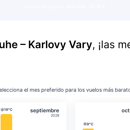
Gastos de gestión aplicable: 18-38 €
uhe – Karlovy Vary
, ¡las m
elecciona el mes preferido para los vuelos más barat
ación media mensual
Temperatura y precipitación media m
Temperatura y
gosto
Seleccionar septiembre
19°C
septiembre
oct
Temperatura
2026
9°C
Temperatura