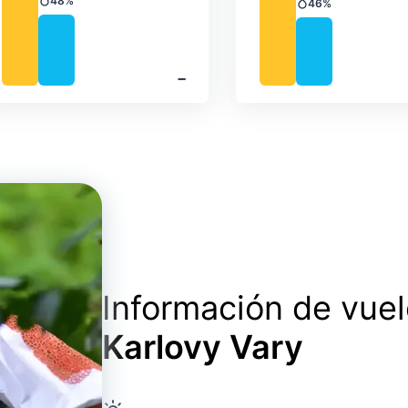
48%
46%
Precipitación
Precipitación
‐
Información de vue
Karlovy Vary