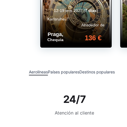
12-19 ene 2027
(
7 días
)
Karlsruhe
Alrededor de
Praga
,
136 €
Chequia
Aerolíneas
Países populares
Destinos populares
24/7
Atención al cliente