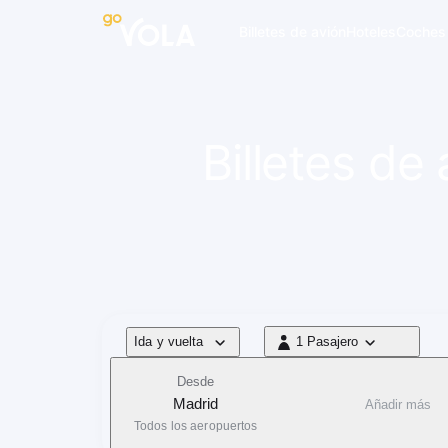
 navegación
Billetes de avión
Hoteles
Coches
Billetes de
Tipo de vuelo
Ida y vuelta
1 Pasajero
1 Pasajero
Desde
Madrid
Añadir más
Todos los aeropuertos