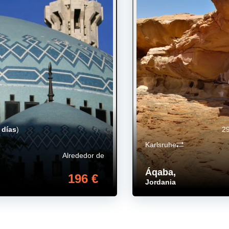
 días
)
29
Karlsruhe
Alrededor de
Áqaba
,
196 €
Jordania