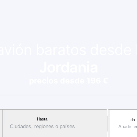
 avión baratos desde
Jordania
precios desde 196 €
Hasta
Ida
Ciudades, regiones o países
Añadir f