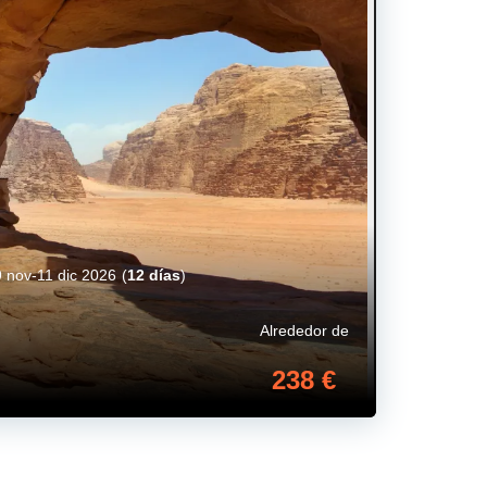
 nov-11 dic 2026
(
12 días
)
Alrededor de
238 €