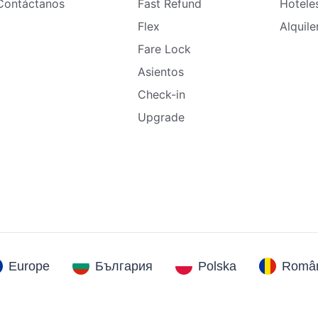
Contáctanos
Fast Refund
Hotele
Flex
Alquil
Fare Lock
Asientos
Check-in
Upgrade
Europe
България
Polska
Român