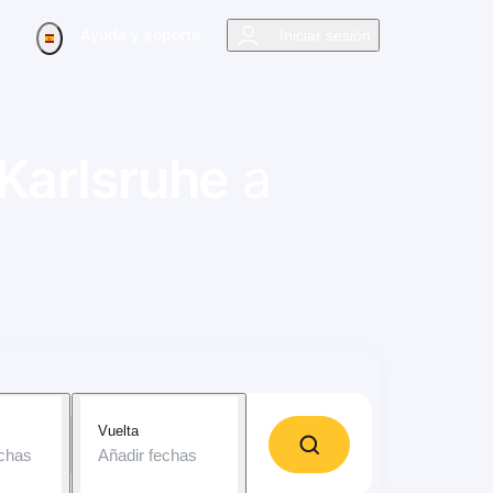
Ayuda y soporte
Iniciar sesión
Karlsruhe
a
Vuelta
echas
Añadir fechas