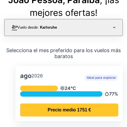
mejores ofertas!
Vuelo desde:
Karlsruhe
Selecciona el mes preferido para los vuelos más
baratos
ago
2026
Ideal para explorar
Temperatura y precipitación media m
24°C
Temperatura
77%
Precipitac
Precio medio
1751 €