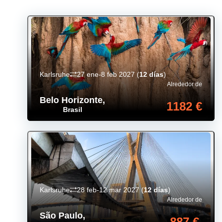
Karlsruhe
27 ene-8 feb 2027
(
12 días
)
Alrededor de
Belo Horizonte
,
1182 €
Brasil
Karlsruhe
28 feb-12 mar 2027
(
12 días
)
Alrededor de
São Paulo
,
887 €