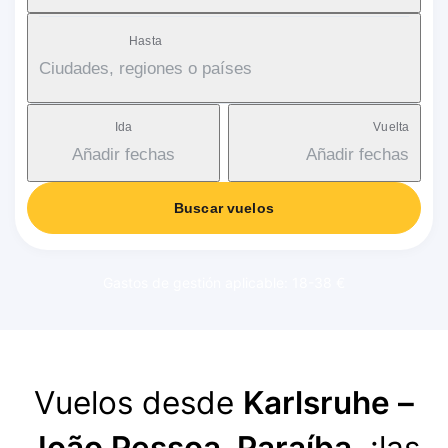
Hasta
Ciudades, regiones o países
Ida
Vuelta
Añadir fechas
Añadir fechas
Buscar vuelos
Gastos de gestión aplicable: 18-38 €
Vuelos desde
Karlsruhe –
João Pessoa, Paraíba
, ¡las