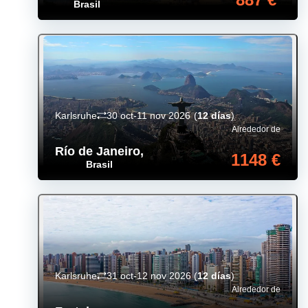
Brasil
Karlsruhe
30 oct-11 nov 2026
(
12 días
)
Alrededor de
Río de Janeiro
,
1148 €
Brasil
Karlsruhe
31 oct-12 nov 2026
(
12 días
)
Alrededor de