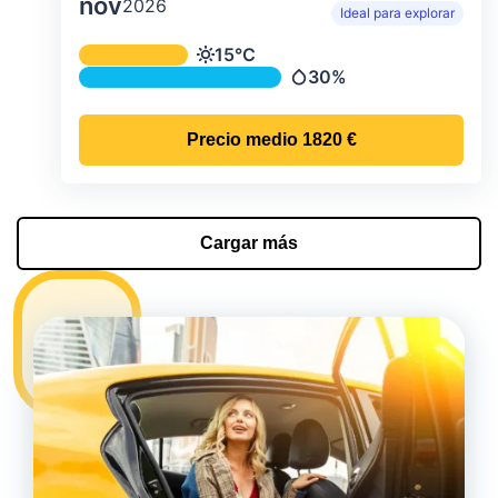
nov
2026
Ideal para explorar
Temperatura y precipitación media m
15°C
Temperatura
30%
Precipitación
Precio medio
1820 €
Cargar más