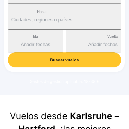
Hasta
Ciudades, regiones o países
Ida
Vuelta
Añadir fechas
Añadir fechas
Buscar vuelos
Gastos de gestión aplicable: 18-38 €
Vuelos desde
Karlsruhe –
Hartford
, ¡las mejores