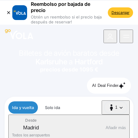
Reembolso por bajada de
precio
Descargar
Obtén un reembolso si el precio baja
después de reservar!
 navegación
Billetes de avión baratos desde
Karlsruhe
a
Hartford
precios desde 1095 €
AI Deal Finder
Tipo de vuelo
Ida y vuelta
Solo ida
1
1 Pasajero
Desde
Madrid
Añadir más
Todos los aeropuertos