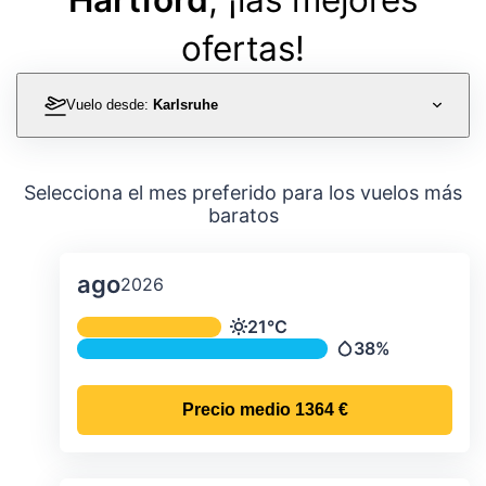
ofertas!
Vuelo desde:
Karlsruhe
Selecciona el mes preferido para los vuelos más
baratos
ago
2026
Temperatura y precipitación media m
21°C
Temperatura
38%
Precipitación
Precio medio
1364 €