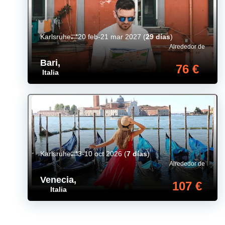
Karlsruhe
20 feb-21 mar 2027
(
29 días
)
Alrededor de
Bari
,
76 €
Italia
Karlsruhe
3-10 oct 2026
(
7 días
)
Alrededor de
Venecia
,
107 €
Italia