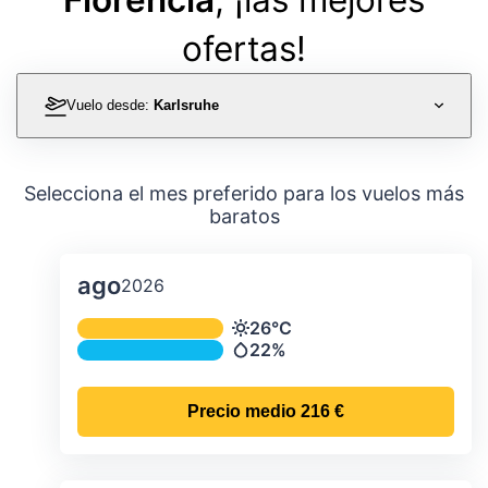
ofertas!
Vuelo desde:
Karlsruhe
Selecciona el mes preferido para los vuelos más
baratos
ago
2026
Temperatura y precipitación media m
26°C
Temperatura
22%
Precipitación
Precio medio
216 €