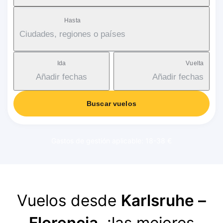
Hasta
Ciudades, regiones o países
Ida
Vuelta
Añadir fechas
Añadir fechas
Buscar vuelos
Gastos de gestión aplicable: 18-38 €
Vuelos desde
Karlsruhe –
Florencia
, ¡las mejores