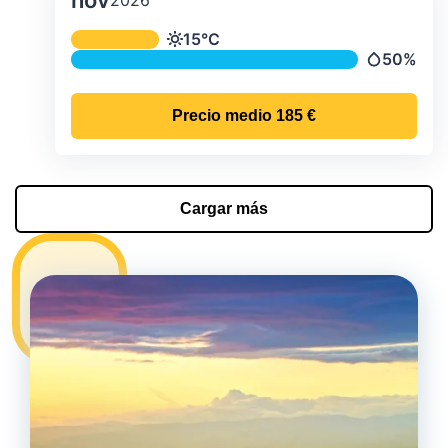
nov
Temperatura y precipitación media m
15°C
Temperatura
50%
Precipitac
Precio medio
185 €
Cargar más