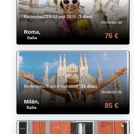
Karlsruhe
19-22 sep 2026
(
3 días
)
Alrededor de
Roma
,
76 €
Italia
Karlsruhe
8 oct-8 nov 2026
(
31 días
)
Alrededor de
Milán
,
85 €
Italia