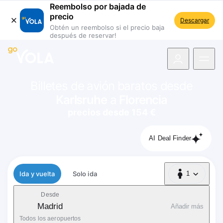
Reembolso por bajada de
precio
Descargar
Obtén un reembolso si el precio baja
después de reservar!
 navegación
Billetes de avión baratos desde
Karlsruhe
a
Florencia
precios desde 154 €
AI Deal Finder
Tipo de vuelo
Ida y vuelta
Solo ida
1
1 Pasajero
Desde
Madrid
Añadir más
Todos los aeropuertos