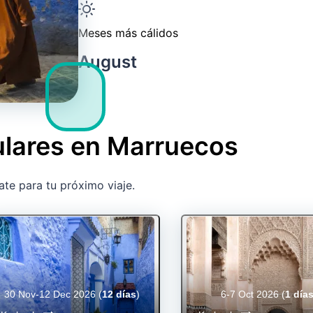
Meses más cálidos
August
ulares en Marruecos
ate para tu próximo viaje.
30 Nov-12 Dec 2026
(
12 días
)
6-7 Oct 2026
(
1 día