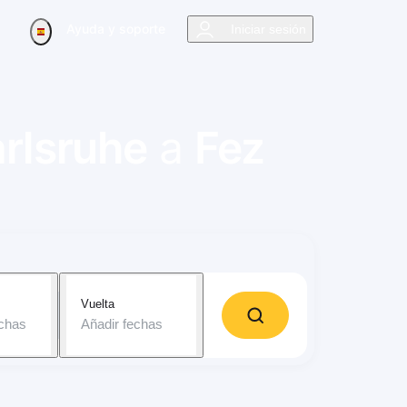
Ayuda y soporte
Iniciar sesión
rlsruhe
a
Fez
Vuelta
echas
Añadir fechas