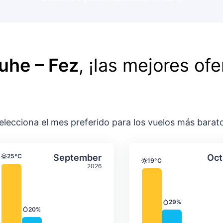
uhe – Fez
, ¡las mejores ofe
elecciona el mes preferido para los vuelos más barat
ación media mensual
Temperatura y precipitación media m
Temperatura y
August
Seleccionar September
25°C
September
Oct
Temperatura
19°C
Temperatura
2026
29%
Precipitación
20%
Precipitación