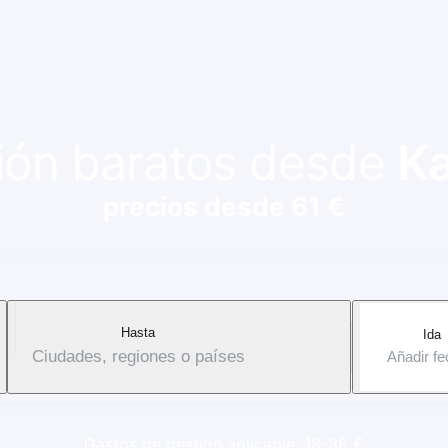
vión baratos desde
Ka
precios desde 61 €
Hasta
Ida
Ciudades, regiones o países
Añadir f
Gastos de gestión aplicable: 18-38 €