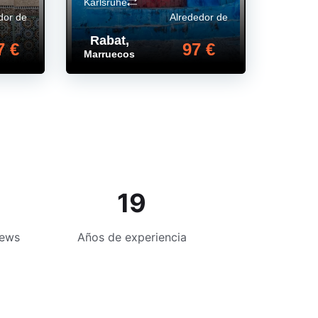
Karlsruhe
dor de
Alrededor de
Rabat
,
7 €
97 €
Marruecos
19
iews
Años de experiencia