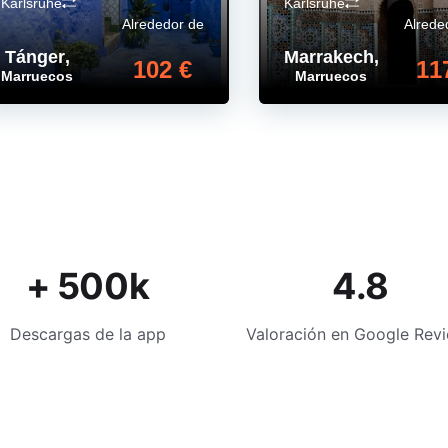
Karlsruhe
Karlsruhe
Alrededor de
Alrede
Tánger
,
Marrakech
,
102 €
11
Marruecos
Marruecos
+ 500k
4.8
Descargas de la app
Valoración en Google Rev