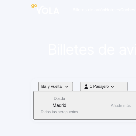
 navegación
Billetes de avión
Hoteles
Coches
Billetes de a
Tipo de vuelo
Ida y vuelta
1 Pasajero
1 Pasajero
Desde
Madrid
Añadir más
Todos los aeropuertos