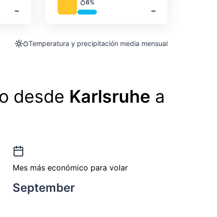
6%
Precipitación
‐
‐
Temperatura y precipitación media mensual
lo desde
Karlsruhe
a
Mes más económico para volar
September