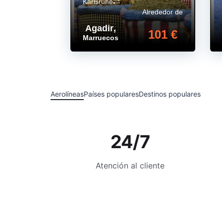
Karlsruhe
Alrededor de
Agadir
,
101 €
Marruecos
Aerolíneas
Países populares
Destinos populares
24/7
Atención al cliente