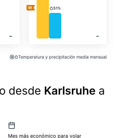
51%
Precipitación
‐
‐
Temperatura y precipitación media mensual
lo desde
Karlsruhe
a
Mes más económico para volar