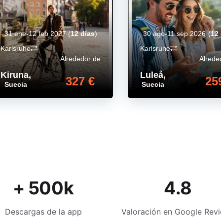
31 ene-12 feb 2027
(
12 días
)
30 ago-11 sep 2026
(
12 
Karlsruhe
Karlsruhe
Alrededor de
Alrede
Kiruna
,
Luleå
,
327 €
25
Suecia
Suecia
+ 500k
4.8
Descargas de la app
Valoración en Google Rev