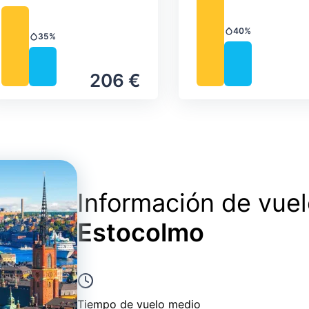
40%
Precipitación
35%
Precipitación
206 €
Información de vue
Estocolmo
Tiempo de vuelo medio