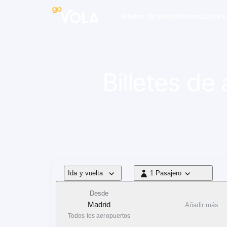
 navegación
Billetes de avión
Hoteles
Coches
Billetes de
Tipo de vuelo
Ida y vuelta
1 Pasajero
1 Pasajero
Desde
Madrid
Añadir más
Todos los aeropuertos