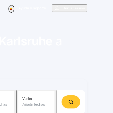
Ayuda y soporte
Iniciar sesión
Karlsruhe
a
Vuelta
echas
Añadir fechas