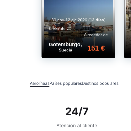
30 nov-12 dic 2026
(
12 días
)
Karlsruhe
Alrededor de
Gotemburgo
,
151 €
Suecia
Aerolíneas
Países populares
Destinos populares
24/7
Atención al cliente