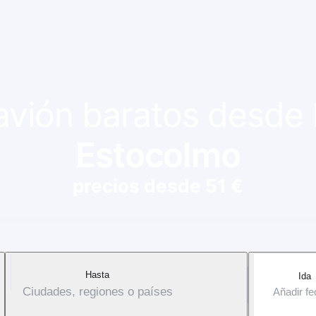
 avión baratos desde
Estocolmo
precios desde 51 €
Hasta
Ida
Ciudades, regiones o países
Añadir f