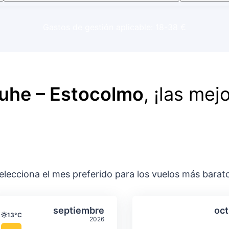
Gastos de gestión aplicable: 18-38 €
ruhe – Estocolmo
, ¡las mej
elecciona el mes preferido para los vuelos más barat
ación media mensual
Temperatura y precipitación media m
Temperatura y
gosto
Seleccionar septiembre
septiembre
oct
13°C
Temperatura
2026