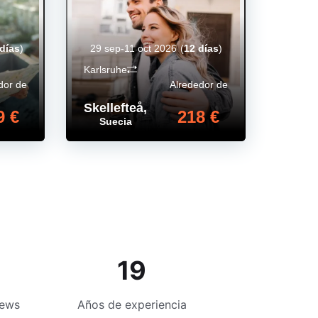
días
)
29 sep-11 oct 2026
(
12 días
)
Karlsruhe
dor de
Alrededor de
Skellefteå
,
9 €
218 €
Suecia
19
iews
Años de experiencia