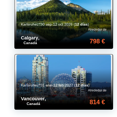
Karlsruhe
30 sep-12 oct 2026
(
12 días
)
Alrededor de
Calgary
,
798 €
Canadá
Karlsruhe
31 ene-12 feb 2027
(
12 días
)
Alrededor de
Vancouver
,
814 €
Canadá