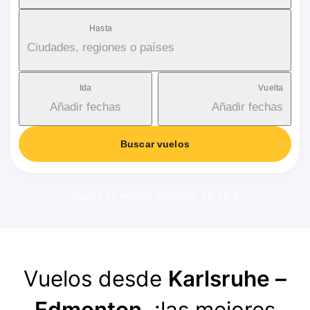
Hasta
Ciudades, regiones o países
Ida
Vuelta
Añadir fechas
Añadir fechas
Buscar vuelos
Gastos de gestión aplicable: 18-38 €
Vuelos desde
Karlsruhe –
Edmonton
, ¡las mejores