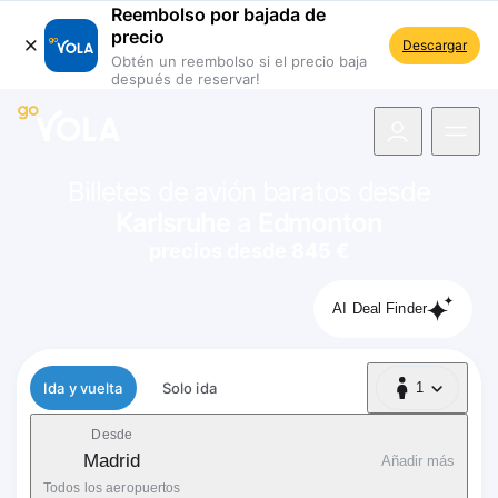
Reembolso por bajada de
precio
Descargar
Obtén un reembolso si el precio baja
después de reservar!
 navegación
Billetes de avión baratos desde
Karlsruhe
a
Edmonton
precios desde 845 €
AI Deal Finder
Tipo de vuelo
Ida y vuelta
Solo ida
1
1 Pasajero
Desde
Madrid
Añadir más
Todos los aeropuertos