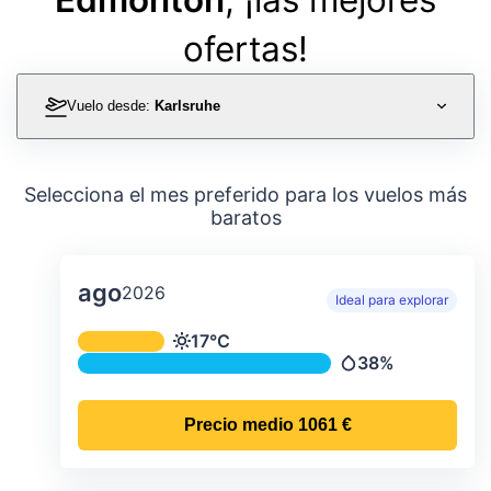
ofertas!
Vuelo desde:
Karlsruhe
Selecciona el mes preferido para los vuelos más
baratos
ago
2026
Ideal para explorar
Temperatura y precipitación media m
17°C
Temperatura
38%
Precipitación
Precio medio
1061 €