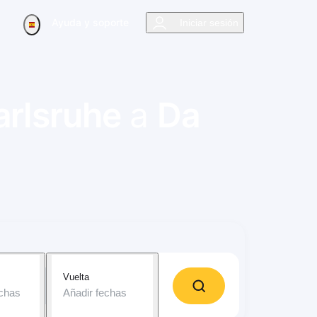
Ayuda y soporte
Iniciar sesión
arlsruhe
a
Da
Vuelta
echas
Añadir fechas