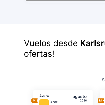
Vuelos desde
Karls
ofertas!
S
Temperatura y precipit
Seleccionar a
28°C
agosto
Temperatura
2026
70%
Precipitación