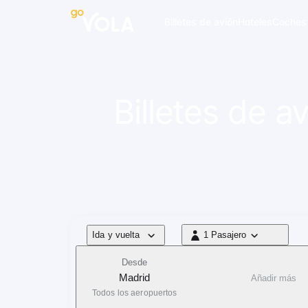
 navegación
Billetes de avión
Hoteles
Coches
Billetes de 
Tipo de vuelo
Ida y vuelta
1 Pasajero
1 Pasajero
Desde
Madrid
Añadir más
Todos los aeropuertos