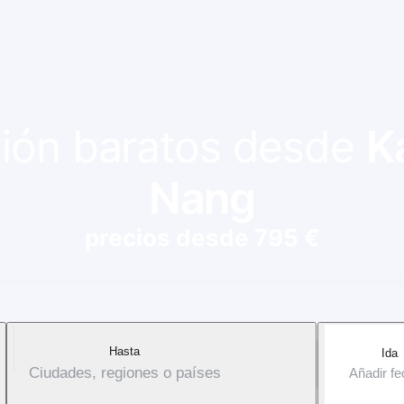
avión baratos desde
K
Nang
precios desde 795 €
Hasta
Ida
Ciudades, regiones o países
Añadir f