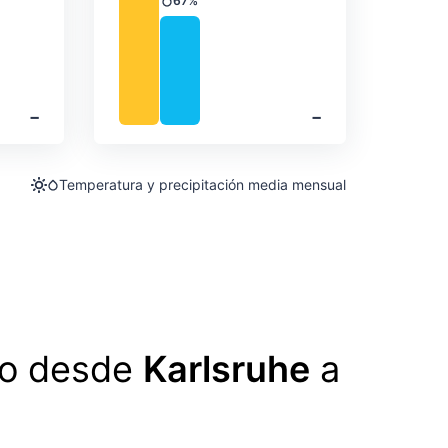
67%
Precipitación
‐
‐
Temperatura y precipitación media mensual
lo desde
Karlsruhe
a