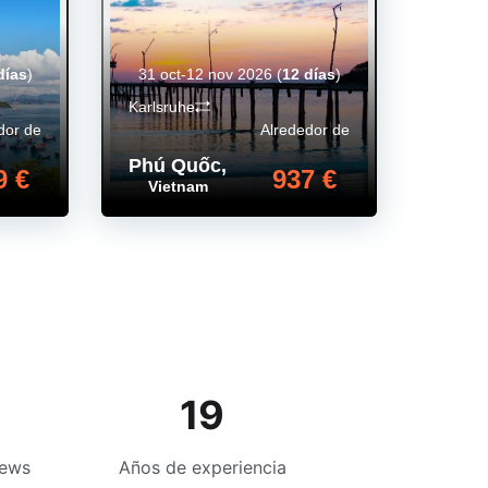
días
)
31 oct-12 nov 2026
(
12 días
)
Karlsruhe
dor de
Alrededor de
Phú Quốc
,
9 €
937 €
Vietnam
19
iews
Años de experiencia