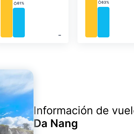
63%
61%
Precipitación
Precipitación
‐
Información de vue
Da Nang