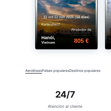
31 oct-12 nov 2026
(
12 días
)
Karlsruhe
Alrededor de
Hanói
,
805 €
Vietnam
Aerolíneas
Países populares
Destinos populares
24/7
Atención al cliente