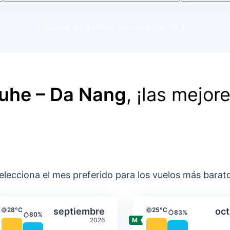
Gastos de gestión aplicable: 18-38 €
ruhe – Da Nang
, ¡las mejor
elecciona el mes preferido para los vuelos más barat
ación media mensual
Temperatura y precipitación media m
Temperatura y
gosto
Seleccionar septiembre
28°C
septiembre
25°C
oct
83%
Temperatura
Temperatura
80%
Precipitación
Precipitación
2026