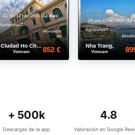
31 oct-12 nov 2026
(
12 días
)
29 sep-11 oct 2026
(
12 
Karlsruhe
Karlsruhe
Alrededor
de
Alrede
Ciudad Ho Chi Minh
,
Nha Trang
,
852 €
89
Vietnam
Vietnam
+ 500k
4.8
Descargas de la app
Valoración en Google Rev