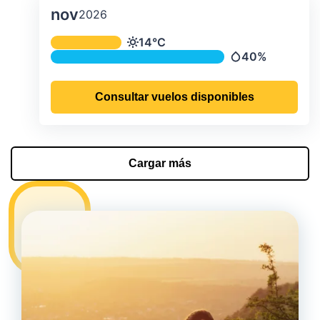
nov
2026
Temperatura y precipitación media m
14°C
Temperatura
40%
Precipitación
Consultar vuelos disponibles
Cargar más