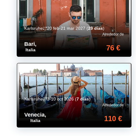
Karlsruhe
20 feb-21 mar 2027
(
29 días
)
Alrededor de
Bari
,
76 €
Italia
Karlsruhe
3-10 oct 2026
(
7 días
)
Alrededor de
Venecia
,
110 €
Italia