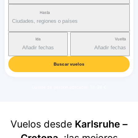
Hasta
Ciudades, regiones o países
Ida
Vuelta
Añadir fechas
Añadir fechas
Buscar vuelos
Gastos de gestión aplicable: 18-38 €
Vuelos desde
Karlsruhe –
Crotona
, ¡las mejores