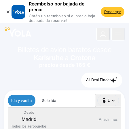
Reembolso por bajada de
precio
Descargar
Obtén un reembolso si el precio baja
después de reservar!
 navegación
Billetes de avión baratos desde
Karlsruhe
a
Crotona
precios desde 165 €
AI Deal Finder
Tipo de vuelo
Ida y vuelta
Solo ida
1
1 Pasajero
Desde
Madrid
Añadir más
Todos los aeropuertos