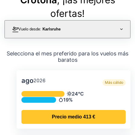
ofertas!
Vuelo desde:
Karlsruhe
Selecciona el mes preferido para los vuelos más
baratos
ago
2026
Más cálido
Temperatura y precipitación media m
24°C
Temperatura
19%
Precipitación
Precio medio
413 €