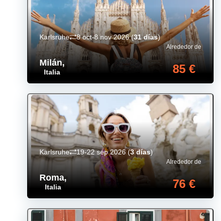
Karlsruhe
8 oct-8 nov 2026
(
31 días
)
Alrededor de
Milán
,
85 €
Italia
Karlsruhe
19-22 sep 2026
(
3 días
)
Alrededor de
Roma
,
76 €
Italia