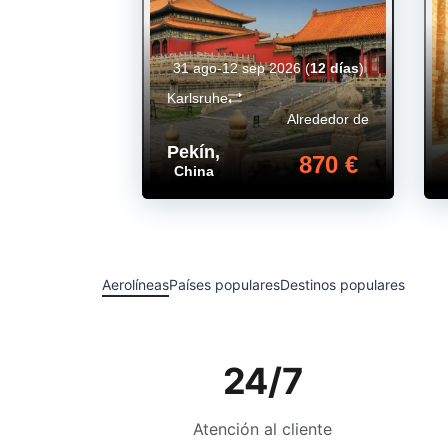
31 ago-12 sep 2026
(
12 días
)
Karlsruhe
Alrededor de
Pekín
,
870 €
China
Aerolíneas
Países populares
Destinos populares
24/7
Atención al cliente