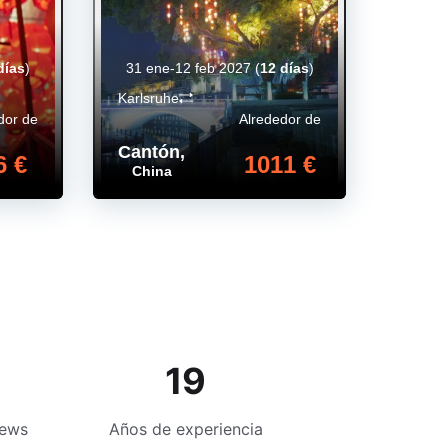
días
)
31 ene-12 feb 2027
(
12 días
)
Karlsruhe
dor de
Alrededor de
Cantón
,
6 €
1011 €
China
19
iews
Años de experiencia