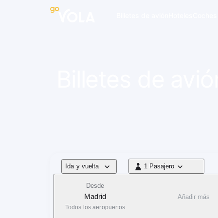
 navegación
Billetes de avión
Hoteles
Coches
Billetes de av
Tipo de vuelo
Ida y vuelta
1 Pasajero
1 Pasajero
Desde
Madrid
Añadir más
Todos los aeropuertos