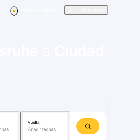
Ayuda y soporte
Iniciar sesión
lsruhe
a
Ciudad
Vuelta
echas
Añadir fechas