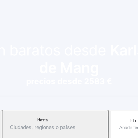
ión baratos desde
Kar
de Mang
precios desde 2583 €
Hasta
Ida
Ciudades, regiones o países
Añadir f