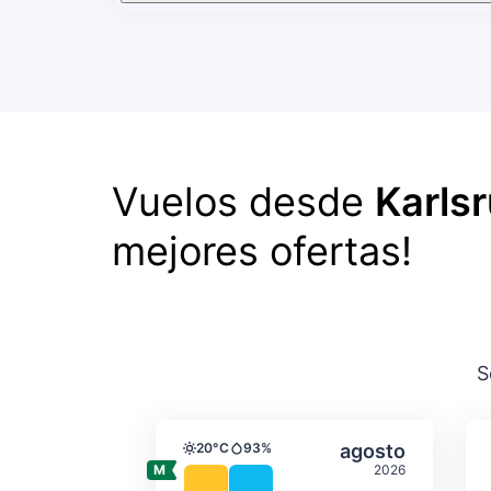
Vuelos desde
Karls
mejores ofertas!
S
Temperatura y precipit
Seleccionar a
20°C
93%
agosto
Temperatura
Precipitación
2026