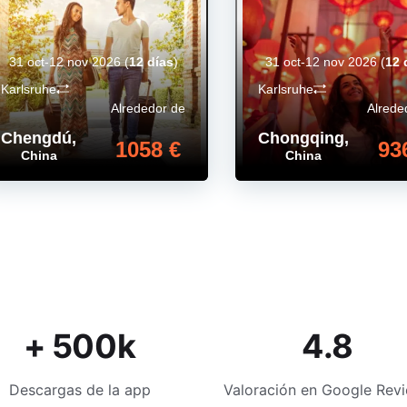
31 oct-12 nov 2026
(
12 días
)
31 oct-12 nov 2026
(
12 
Karlsruhe
Karlsruhe
Alrededor de
Alrede
Chengdú
,
Chongqing
,
1058 €
93
China
China
+ 500k
4.8
Descargas de la app
Valoración en Google Rev