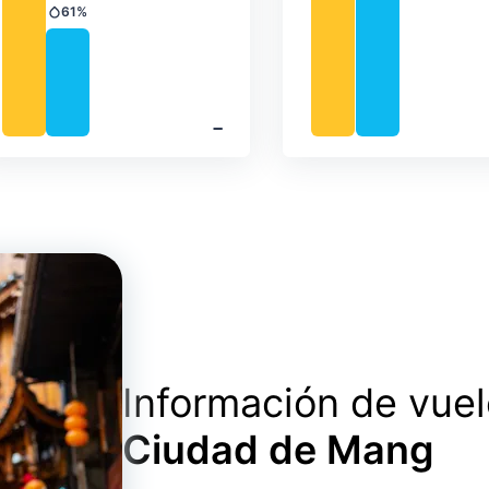
61%
Precipitación
‐
Información de vue
Ciudad de Mang