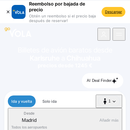
Reembolso por bajada de
precio
Descargar
Obtén un reembolso si el precio baja
después de reservar!
 navegación
Billetes de avión baratos desde
Karlsruhe
a
Chihuahua
precios desde 1245 €
AI Deal Finder
Tipo de vuelo
Ida y vuelta
Solo ida
1
1 Pasajero
Desde
Madrid
Añadir más
Todos los aeropuertos