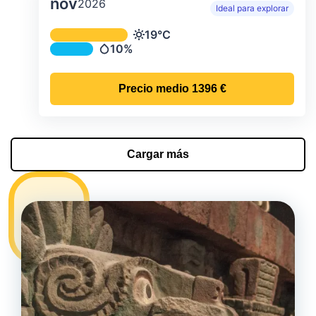
nov
2026
Ideal para explorar
Temperatura y precipitación media m
19°C
Temperatura
10%
Precipitación
Precio medio
1396 €
Cargar más