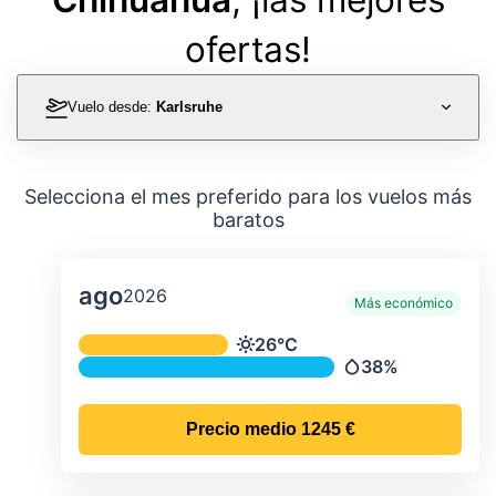
ofertas!
Vuelo desde:
Karlsruhe
Selecciona el mes preferido para los vuelos más
baratos
ago
2026
Más económico
Temperatura y precipitación media m
26°C
Temperatura
38%
Precipitación
Precio medio
1245 €