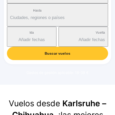
Hasta
Ciudades, regiones o países
Ida
Vuelta
Añadir fechas
Añadir fechas
Buscar vuelos
Gastos de gestión aplicable: 18-38 €
Vuelos desde
Karlsruhe –
Chihuahua
, ¡las mejores