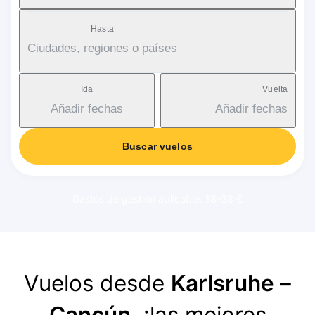
Hasta
Ciudades, regiones o países
Ida
Vuelta
Añadir fechas
Añadir fechas
Buscar vuelos
Gastos de gestión aplicable: 18-38 €
Vuelos desde
Karlsruhe –
Cancún
, ¡las mejores