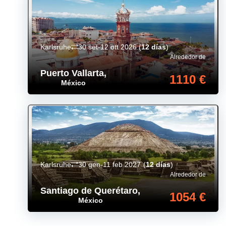
Karlsruhe
30 set-12 ott 2026
(
12 días
)
Alrededor de
Puerto Vallarta
,
1110 €
México
Karlsruhe
30 gen-11 feb 2027
(
12 días
)
Alrededor de
Santiago de Querétaro
,
1054 €
México