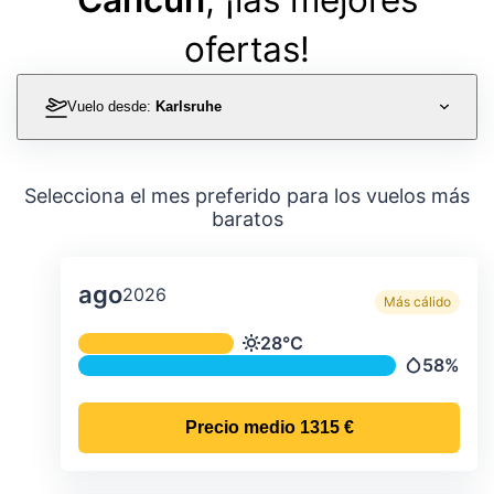
ofertas!
Vuelo desde:
Karlsruhe
Selecciona el mes preferido para los vuelos más
baratos
ago
2026
Más cálido
Temperatura y precipitación media m
28°C
Temperatura
58%
Precipitac
Precio medio
1315 €