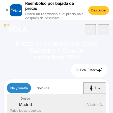
Reembolso por bajada de
precio
Descargar
Obtén un reembolso si el precio baja
después de reservar!
 navegación
Billetes de avión baratos desde
Karlsruhe
a
Cancún
precios desde 1121 €
AI Deal Finder
Tipo de vuelo
Ida y vuelta
Solo ida
1
1 Pasajero
Desde
Madrid
Añadir más
Todos los aeropuertos