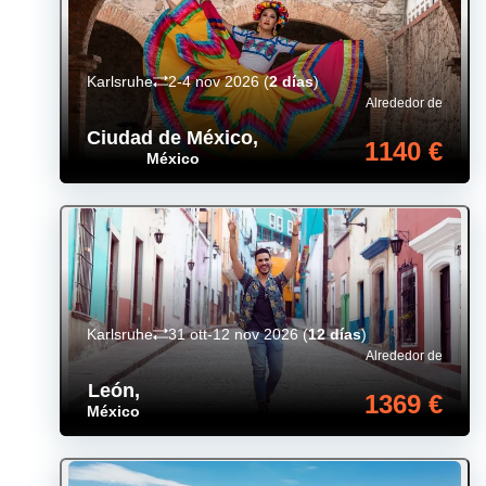
Karlsruhe
2-4 nov 2026
(
2 días
)
Alrededor de
Ciudad de México
,
1140 €
México
Karlsruhe
31 ott-12 nov 2026
(
12 días
)
Alrededor de
León
,
1369 €
México