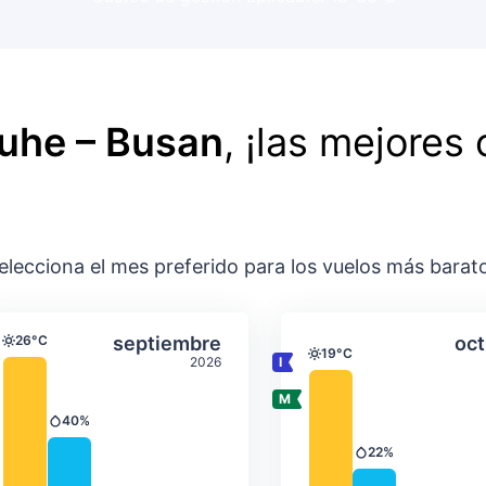
ruhe – Busan
, ¡las mejores 
elecciona el mes preferido para los vuelos más barat
ación media mensual
Temperatura y precipitación media m
Temperatura y
gosto
Seleccionar septiembre
26°C
septiembre
oct
Temperatura
19°C
Temperatura
2026
40%
Precipitación
22%
Precipitación