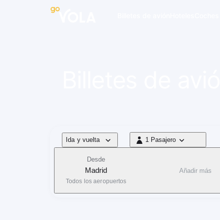
 navegación
Billetes de avión
Hoteles
Coches
Billetes de av
Tipo de vuelo
Ida y vuelta
1 Pasajero
1 Pasajero
Desde
Madrid
Añadir más
Todos los aeropuertos