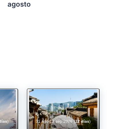
agosto
días
)
31 ago-12 sep 2026
(
12 días
)