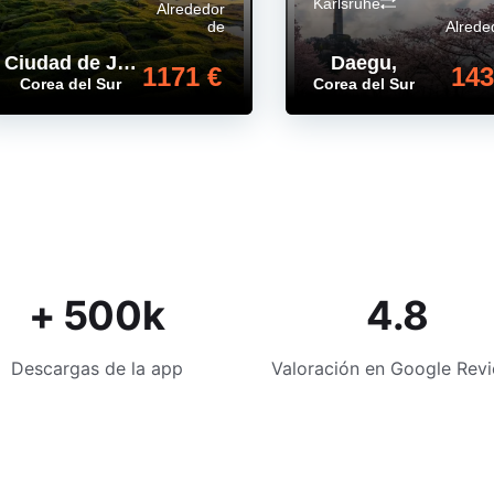
Karlsruhe
Alrededor
de
Alrede
Ciudad de Jeju
,
Daegu
,
1171 €
143
Corea del Sur
Corea del Sur
+ 500k
4.8
Descargas de la app
Valoración en Google Rev