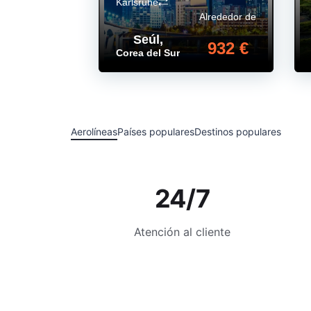
Karlsruhe
Alrededor de
Seúl
,
932 €
Corea del Sur
Aerolíneas
Países populares
Destinos populares
24/7
Atención al cliente