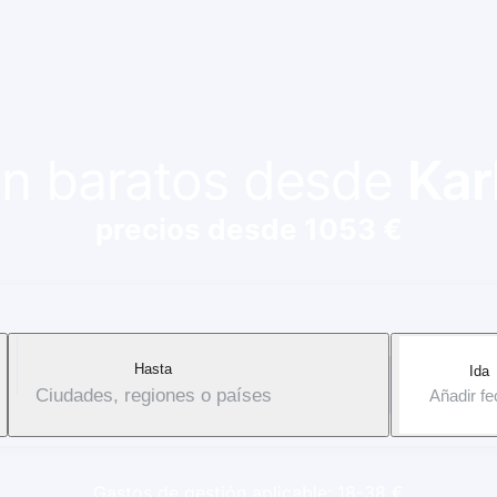
ión baratos desde
Kar
precios desde 1053 €
Hasta
Ida
Ciudades, regiones o países
Añadir f
Gastos de gestión aplicable: 18-38 €