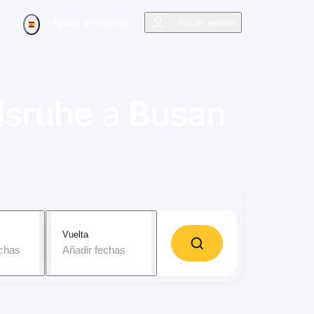
Ayuda y soporte
Iniciar sesión
lsruhe
a
Busan
Vuelta
echas
Añadir fechas