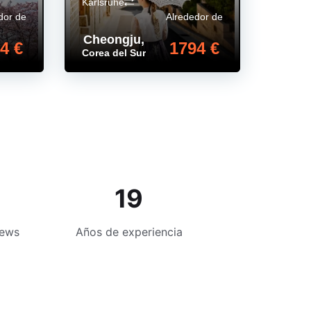
Karlsruhe
dor de
Alrededor de
Cheongju
,
4 €
1794 €
Corea del Sur
19
iews
Años de experiencia