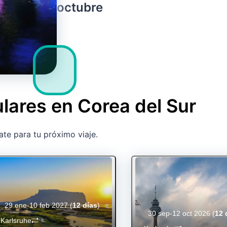
octubre
lares en Corea del Sur
ate para tu próximo viaje.
29 ene-10 feb 2027
(
12 días
)
30 sep-12 oct 2026
(
12 
Karlsruhe