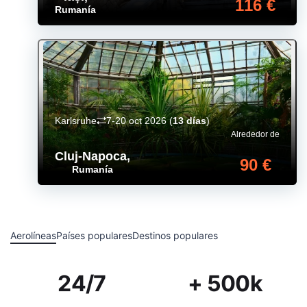
116 €
Rumanía
Karlsruhe
7-20 oct 2026
(
13 días
)
Alrededor de
Cluj-Napoca
,
90 €
Rumanía
Aerolíneas
Países populares
Destinos populares
24/7
+ 500k