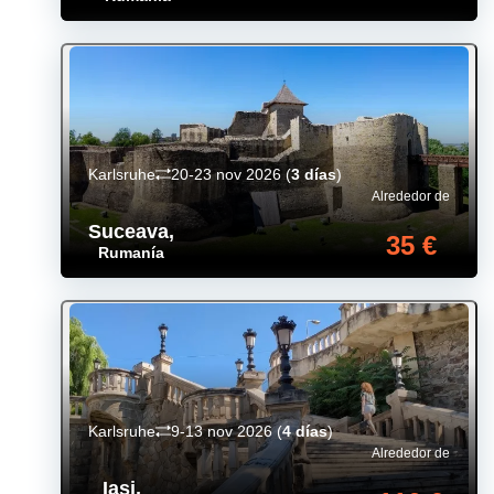
Karlsruhe
20-23 nov 2026
(
3 días
)
Alrededor de
Suceava
,
35 €
Rumanía
Karlsruhe
9-13 nov 2026
(
4 días
)
Alrededor de
Iași
,