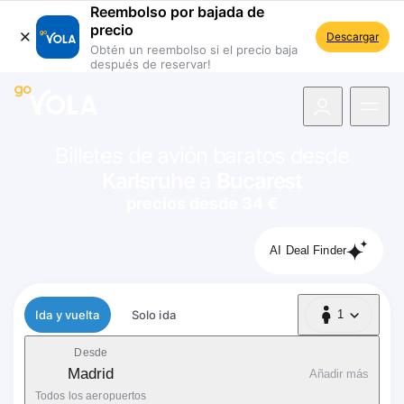
Reembolso por bajada de
precio
Descargar
Obtén un reembolso si el precio baja
después de reservar!
 navegación
Billetes de avión baratos desde
Karlsruhe
a
Bucarest
precios desde 34 €
AI Deal Finder
Tipo de vuelo
Ida y vuelta
Solo ida
1
1 Pasajero
Desde
Madrid
Añadir más
Todos los aeropuertos