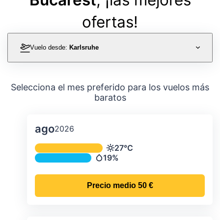
ofertas!
Vuelo desde:
Karlsruhe
Selecciona el mes preferido para los vuelos más
baratos
ago
2026
Temperatura y precipitación media m
27°C
Temperatura
19%
Precipitación
Precio medio
50 €