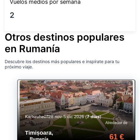
Vuelos medios por semana
2
Otros destinos populares
en Rumanía
Descubre los destinos más populares e inspírate para tu
próximo viaje.
Karlsruhe
28 nov-5 dic 2026
(
7 días
)
Alrededor de
Timișoara
,
61 €
Rumanía