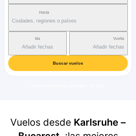
Hasta
Ciudades, regiones o países
Ida
Vuelta
Añadir fechas
Añadir fechas
Buscar vuelos
Gastos de gestión aplicable: 18-38 €
Vuelos desde
Karlsruhe –
Bucarest
, ¡las mejores