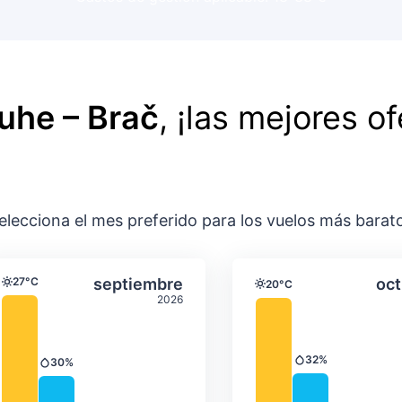
ruhe – Brač
, ¡las mejores of
elecciona el mes preferido para los vuelos más barat
ación media mensual
Temperatura y precipitación media m
Temperatura y
gosto
Seleccionar septiembre
27°C
septiembre
oct
20°C
Temperatura
Temperatura
2026
32%
30%
Precipitación
Precipitación