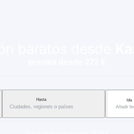
vión baratos desde
Ka
precios desde 272 €
Hasta
Ida
Ciudades, regiones o países
Añadir f
Gastos de gestión aplicable: 18-38 €