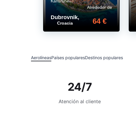
Karlsruhe
Alrededor de
Dubrovnik
,
64 €
Croacia
Aerolíneas
Países populares
Destinos populares
24/7
Atención al cliente