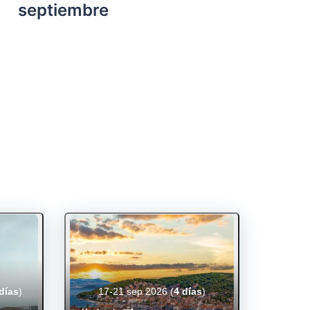
septiembre
días
)
17-21 sep 2026
(
4 días
)