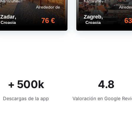
Karlsruhe
Karlsruhe
Alrededor de
Alrede
Zadar
,
Zagreb
,
76 €
63
Croacia
Croacia
+ 500k
4.8
Descargas de la app
Valoración en Google Rev