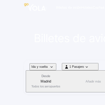
 navegación
Billetes de avión
Hoteles
Coches
Billetes de a
Tipo de vuelo
Ida y vuelta
1 Pasajero
1 Pasajero
Desde
Madrid
Añadir más
Todos los aeropuertos