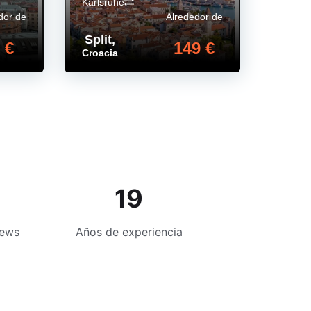
Karlsruhe
dor de
Alrededor de
Split
,
 €
149 €
Croacia
19
iews
Años de experiencia