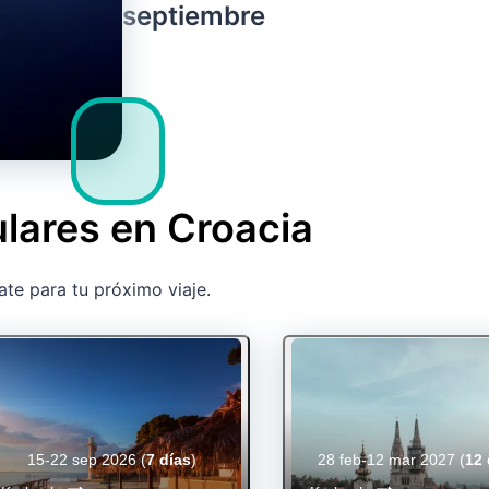
septiembre
lares en Croacia
ate para tu próximo viaje.
15-22 sep 2026
(
7 días
)
28 feb-12 mar 2027
(
12 