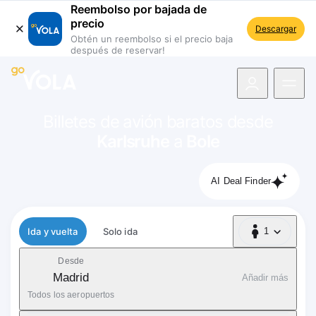
Reembolso por bajada de
precio
Descargar
Obtén un reembolso si el precio baja
después de reservar!
 navegación
Billetes de avión baratos desde
Karlsruhe
a
Bole
AI Deal Finder
Tipo de vuelo
Ida y vuelta
Solo ida
1
1 Pasajero
Desde
Madrid
Añadir más
Todos los aeropuertos