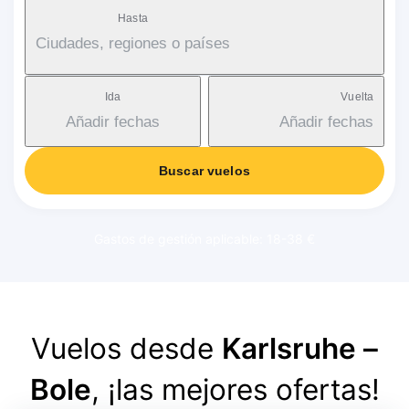
Hasta
Ciudades, regiones o países
Ida
Vuelta
Añadir fechas
Añadir fechas
Buscar vuelos
Gastos de gestión aplicable: 18-38 €
Vuelos desde
Karlsruhe –
Bole
, ¡las mejores ofertas!