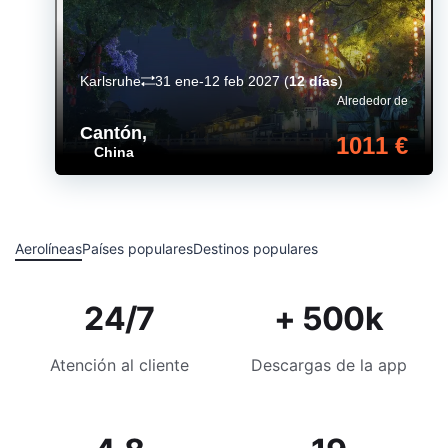
Karlsruhe
31 ene-12 feb 2027
(
12 días
)
Alrededor de
Cantón
,
1011 €
China
Aerolíneas
Países populares
Destinos populares
24/7
+ 500k
Atención al cliente
Descargas de la app