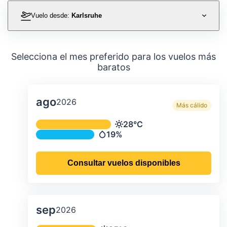
Vuelo desde:
Karlsruhe
Selecciona el mes preferido para los vuelos más
baratos
ago
2026
Más cálido
Temperatura y precipitación media m
28°C
Temperatura
19%
Precipitación
Consultar vuelos disponibles
sep
2026