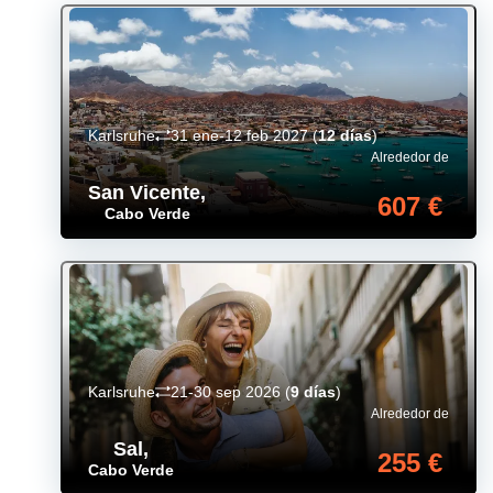
Karlsruhe
31 ene-12 feb 2027
(
12 días
)
Alrededor de
San Vicente
,
607 €
Cabo Verde
Karlsruhe
21-30 sep 2026
(
9 días
)
Alrededor de
Sal
,
255 €
Cabo Verde