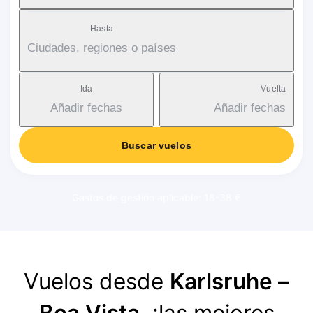
Hasta
Ciudades, regiones o países
Ida
Vuelta
Añadir fechas
Añadir fechas
Buscar vuelos
Gastos de gestión aplicable: 18-38 €
Vuelos desde
Karlsruhe –
Boa Vista
, ¡las mejores