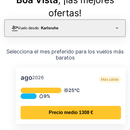
ofertas!
Vuelo desde:
Karlsruhe
Selecciona el mes preferido para los vuelos más
baratos
ago
2026
Más cálido
Temperatura y precipitación media m
25°C
Temperatura
9%
Precipitación
Precio medio
1308 €