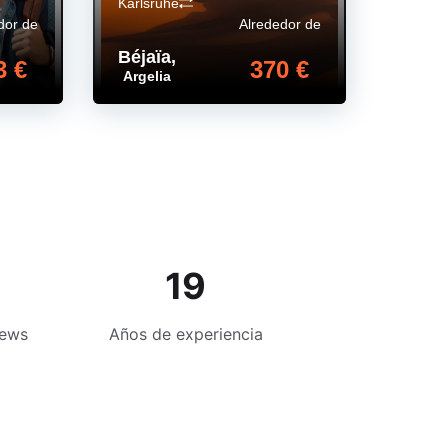
Karlsruhe
dor de
Alrededor de
Béjaïa
,
3 €
370 €
Argelia
19
iews
Años de experiencia