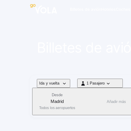
 navegación
Billetes de avión
Hoteles
Coches
Billetes de av
Tipo de vuelo
Ida y vuelta
1 Pasajero
1 Pasajero
Desde
Madrid
Añadir más
Todos los aeropuertos