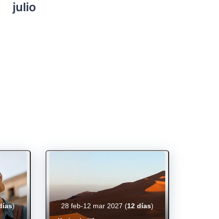
julio
días
)
28 feb-12 mar 2027
(
12 días
)