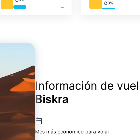
Precipitación
3%
‐
Precipitación
Información de vue
Biskra
Mes más económico para volar