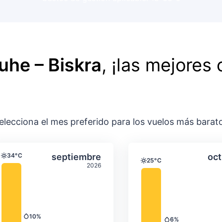
uhe – Biskra
, ¡las mejores 
elecciona el mes preferido para los vuelos más barat
ación media mensual
Temperatura y precipitación media m
Temperatura y
gosto
Seleccionar septiembre
34°C
septiembre
oct
Temperatura
25°C
Temperatura
2026
10%
Precipitación
6%