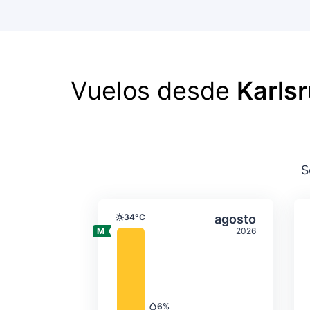
Vuelos desde
Karlsr
S
Temperatura y precipit
Seleccionar a
34°C
agosto
Temperatura
2026
6%