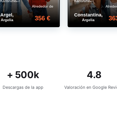
Karlsruhe
Karlsruhe
Alrededor de
Alrede
Argel
,
Constantina
,
356 €
36
Argelia
Argelia
+ 500k
4.8
Descargas de la app
Valoración en Google Rev