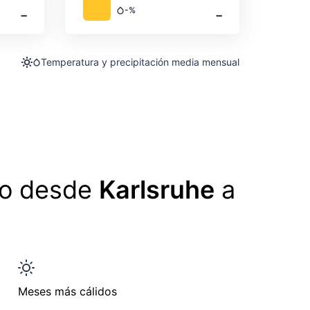
‐
‐
-%
Precipitación
Temperatura y precipitación media mensual
lo desde
Karlsruhe
a
Meses más cálidos