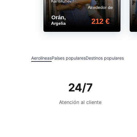
Karlsruhe
Alrededor de
Orán
,
212 €
Argelia
Aerolíneas
Países populares
Destinos populares
24/7
Atención al cliente