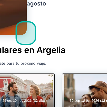
agosto
lares en Argelia
ate para tu próximo viaje.
29 oct-10 nov 2026
(
12 días
)
30 sep-12 oct 2026
(
12 