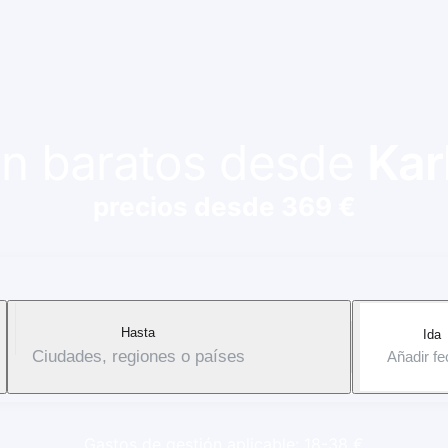
ión baratos desde
Kar
precios desde 369 €
Hasta
Ida
Ciudades, regiones o países
Añadir f
Gastos de gestión aplicable: 18-38 €