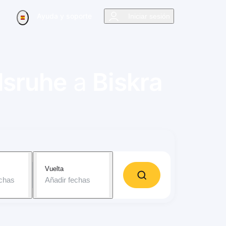
Ayuda y soporte
Iniciar sesión
lsruhe
a
Biskra
Vuelta
echas
Añadir fechas