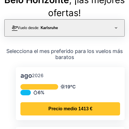
ofertas!
Vuelo desde:
Karlsruhe
Selecciona el mes preferido para los vuelos más
baratos
ago
2026
Temperatura y precipitación media m
19°C
Temperatura
6%
Precipitación
Precio medio
1413 €