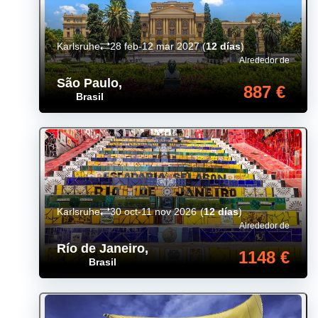
Karlsruhe
28 feb-12 mar 2027
(
12 días
)
Alrededor de
São Paulo
,
887 €
Brasil
Karlsruhe
30 oct-11 nov 2026
(
12 días
)
Alrededor de
Río de Janeiro
,
1148 €
Brasil