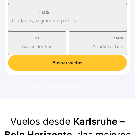
Hasta
Ciudades, regiones o países
Ida
Vuelta
Añadir fechas
Añadir fechas
Buscar vuelos
Gastos de gestión aplicable: 18-38 €
Vuelos desde
Karlsruhe –
Belo Horizonte
, ¡las mejores