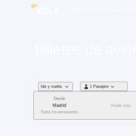
 navegación
Billetes de avión
Hoteles
Coches
Billetes de avi
Tipo de vuelo
Ida y vuelta
1 Pasajero
1 Pasajero
Desde
Madrid
Añadir más
Todos los aeropuertos