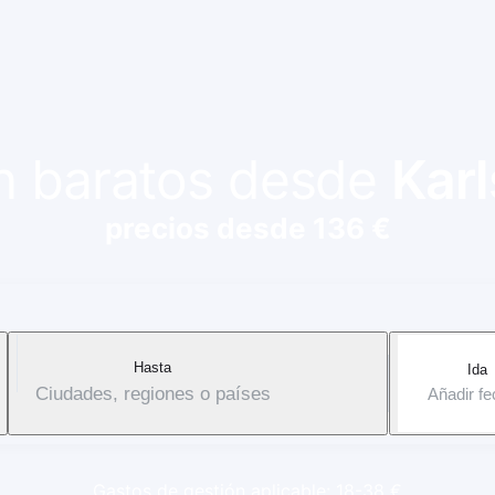
ón baratos desde
Kar
precios desde 136 €
Hasta
Ida
Ciudades, regiones o países
Añadir f
Gastos de gestión aplicable: 18-38 €