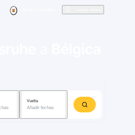
Ayuda y soporte
Iniciar sesión
lsruhe
a
Bélgica
Vuelta
echas
Añadir fechas