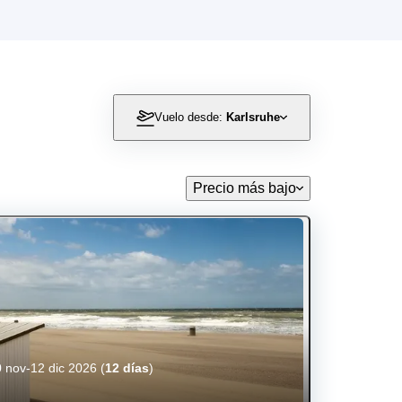
Vuelo desde:
Karlsruhe
Precio más bajo
 nov-12 dic 2026
(
12 días
)