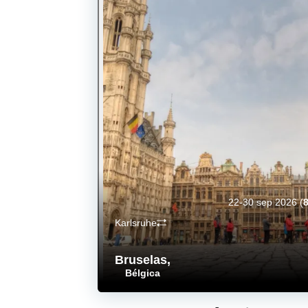
22-30 sep 2026
(
8
Karlsruhe
Bruselas
,
Bélgica