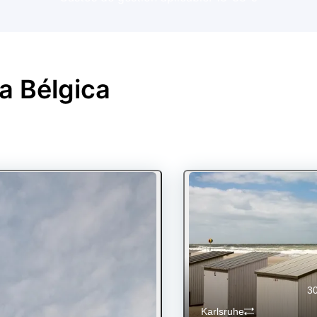
 a
Bélgica
30
Karlsruhe