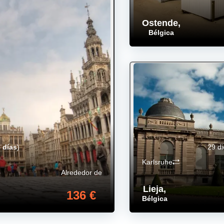
Ostende
,
Bélgica
 días
)
29 d
Karlsruhe
Alrededor de
Lieja
,
136 €
Bélgica