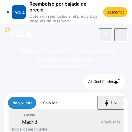
Reembolso por bajada de
precio
Descargar
Obtén un reembolso si el precio baja
después de reservar!
 navegación
Billetes de avión baratos desde
Karlsruhe
a
Bacău
precios desde 118 €
AI Deal Finder
Tipo de vuelo
Ida y vuelta
Solo ida
1
1 Pasajero
Desde
Madrid
Añadir más
Todos los aeropuertos