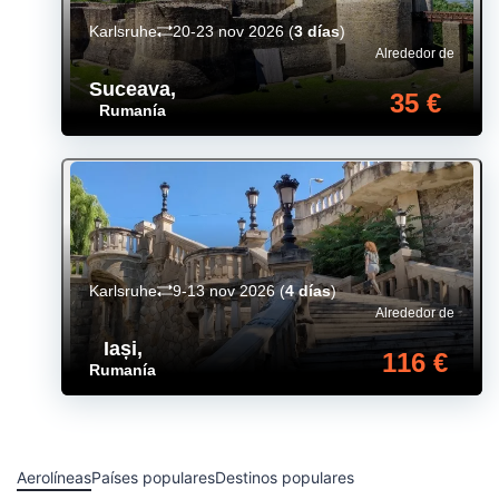
Karlsruhe
20-23 nov 2026
(
3 días
)
Alrededor de
Suceava
,
35 €
Rumanía
Karlsruhe
9-13 nov 2026
(
4 días
)
Alrededor de
Iași
,
116 €
Rumanía
Aerolíneas
Países populares
Destinos populares