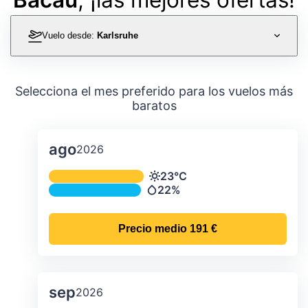
Vuelo desde:
Karlsruhe
Selecciona el mes preferido para los vuelos más
baratos
ago
2026
Temperatura y precipitación media m
23°C
Temperatura
22%
Precipitación
Precio medio
191 €
sep
2026