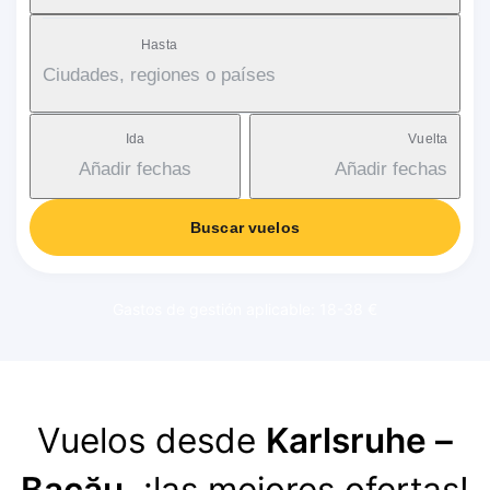
Hasta
Ciudades, regiones o países
Ida
Vuelta
Añadir fechas
Añadir fechas
Buscar vuelos
Gastos de gestión aplicable: 18-38 €
Vuelos desde
Karlsruhe –
Bacău
, ¡las mejores ofertas!