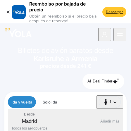
Reembolso por bajada de
precio
Descargar
Obtén un reembolso si el precio baja
después de reservar!
 navegación
Billetes de avión baratos desde
Karlsruhe
a
Armenia
precios desde 241 €
AI Deal Finder
Tipo de vuelo
Ida y vuelta
Solo ida
1
1 Pasajero
Desde
Madrid
Añadir más
Todos los aeropuertos