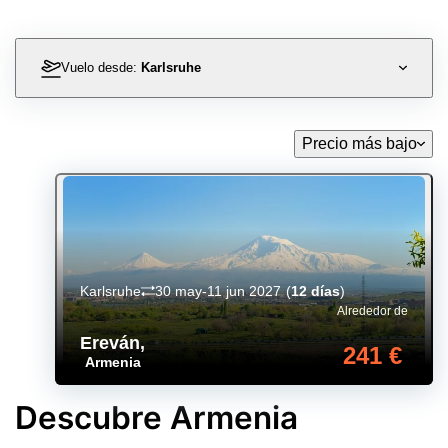
Vuelo desde:
Karlsruhe
Precio más bajo
Karlsruhe
30 may-11 jun 2027
(
12 días
)
Alrededor de
Ereván
,
241 €
Armenia
Descubre Armenia