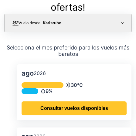
ofertas!
Vuelo desde:
Karlsruhe
Selecciona el mes preferido para los vuelos más
baratos
ago
2026
Temperatura y precipitación media m
30°C
Temperatura
9%
Precipitación
Consultar vuelos disponibles