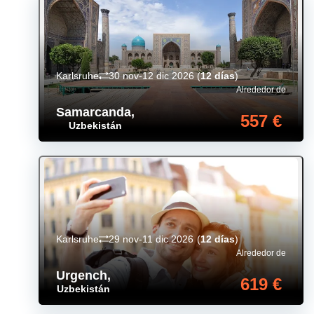
Karlsruhe
30 nov-12 dic 2026
(
12 días
)
Alrededor de
Samarcanda
,
557 €
Uzbekistán
Karlsruhe
29 nov-11 dic 2026
(
12 días
)
Alrededor de
Urgench
,
619 €
Uzbekistán