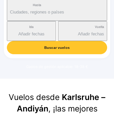
Hasta
Ciudades, regiones o países
Ida
Vuelta
Añadir fechas
Añadir fechas
Buscar vuelos
Gastos de gestión aplicable: 18-38 €
Vuelos desde
Karlsruhe –
Andiyán
, ¡las mejores