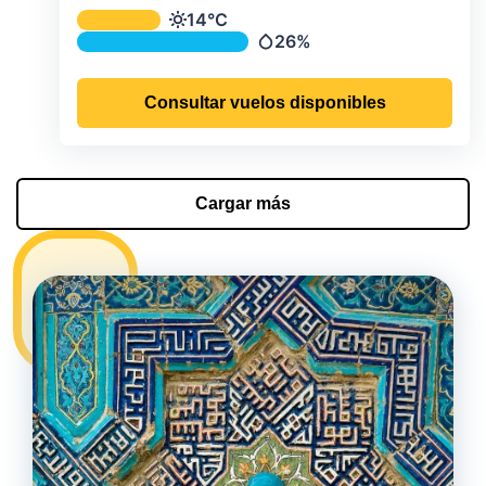
Temperatura y precipitación media m
14°C
Temperatura
26%
Precipitación
Consultar vuelos disponibles
Cargar más