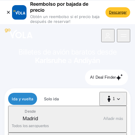
Reembolso por bajada de
precio
Descargar
Obtén un reembolso si el precio baja
después de reservar!
 navegación
Billetes de avión baratos desde
Karlsruhe
a
Andiyán
AI Deal Finder
Tipo de vuelo
Ida y vuelta
Solo ida
1
1 Pasajero
Desde
Madrid
Añadir más
Todos los aeropuertos