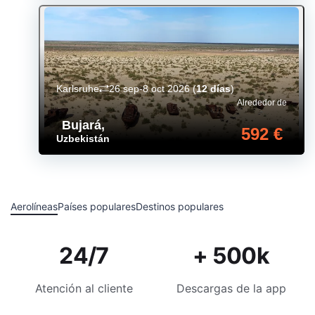
Karlsruhe
26 sep-8 oct 2026
(
12 días
)
Alrededor de
Bujará
,
592 €
Uzbekistán
Aerolíneas
Países populares
Destinos populares
24/7
+ 500k
Atención al cliente
Descargas de la app