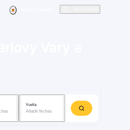
Ayuda y soporte
Iniciar sesión
arlovy Vary
a
Vuelta
echas
Añadir fechas