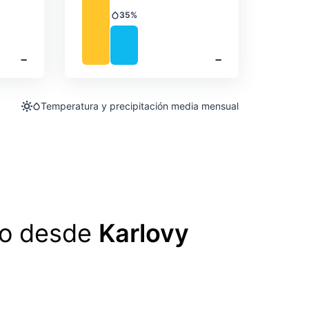
35%
Precipitación
‐
‐
Temperatura y precipitación media mensual
lo desde
Karlovy