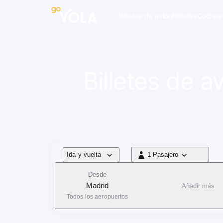
 navegación
Billetes de avión
Hoteles
Coches
Billetes de 
Tipo de vuelo
Ida y vuelta
1 Pasajero
1 Pasajero
Desde
Madrid
Añadir más
Todos los aeropuertos