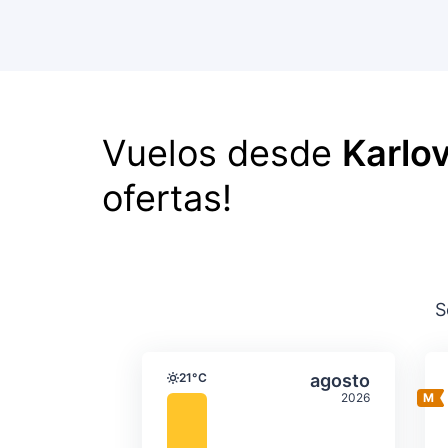
Vuelos desde
Karlov
ofertas!
S
Temperatura y precipit
Seleccionar a
21°C
agosto
Temperatura
2026