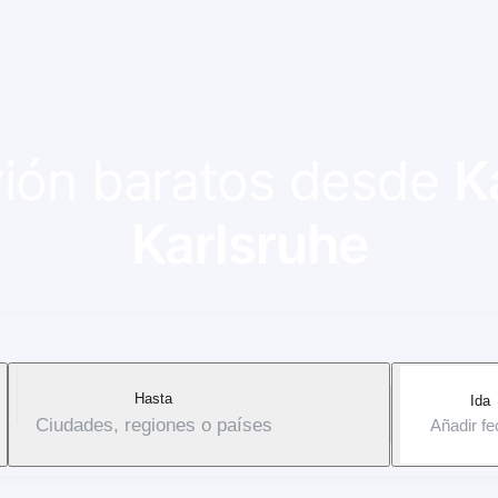
avión baratos desde
K
Karlsruhe
Hasta
Ida
Ciudades, regiones o países
Añadir f