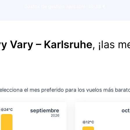
Gastos de gestión aplicable: 18-38 €
y Vary – Karlsruhe
, ¡las m
elecciona el mes preferido para los vuelos más barat
ación media mensual
Temperatura y precipitación media m
Temperatura y
gosto
Seleccionar septiembre
24°C
septiembre
oct
Temperatura
2026
12°C
Temperatura