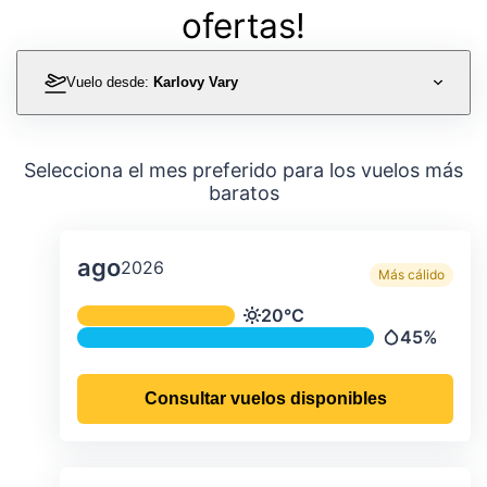
ofertas!
Vuelo desde:
Karlovy Vary
Selecciona el mes preferido para los vuelos más
baratos
ago
2026
Más cálido
Temperatura y precipitación media m
20°C
Temperatura
45%
Precipitació
Consultar vuelos disponibles