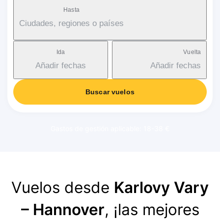
Hasta
Ciudades, regiones o países
Ida
Vuelta
Añadir fechas
Añadir fechas
Buscar vuelos
Gastos de gestión aplicable: 18-38 €
Vuelos desde
Karlovy Vary
– Hannover
, ¡las mejores