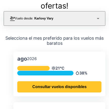
ofertas!
Vuelo desde:
Karlovy Vary
Selecciona el mes preferido para los vuelos más
baratos
ago
2026
Temperatura y precipitación media m
21°C
Temperatura
38%
Precipitación
Consultar vuelos disponibles