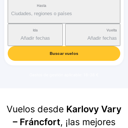
Hasta
Ciudades, regiones o países
Ida
Vuelta
Añadir fechas
Añadir fechas
Buscar vuelos
Gastos de gestión aplicable: 18-38 €
Vuelos desde
Karlovy Vary
– Fráncfort
, ¡las mejores