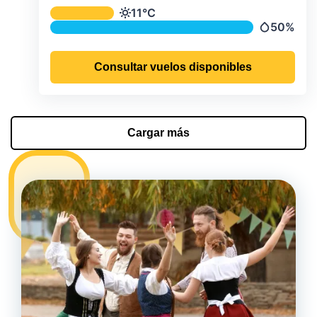
Temperatura y precipitación media m
11°C
Temperatura
50%
Precipitac
Consultar vuelos disponibles
Cargar más