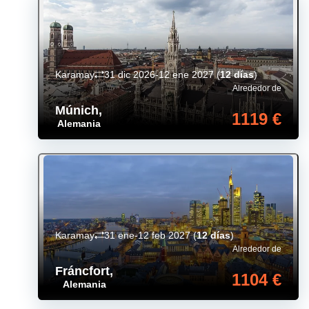
Karamay
31 dic 2026-12 ene 2027
(
12 días
)
Alrededor de
Múnich
,
1119 €
Alemania
Karamay
31 ene-12 feb 2027
(
12 días
)
Alrededor de
Fráncfort
,
1104 €
Alemania