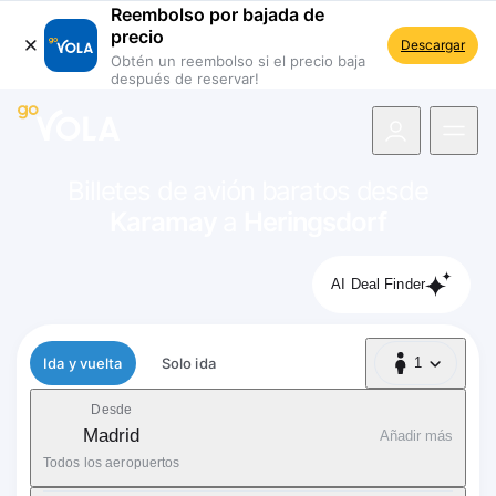
Reembolso por bajada de
precio
Descargar
Obtén un reembolso si el precio baja
después de reservar!
 navegación
Billetes de avión baratos desde
Karamay
a
Heringsdorf
AI Deal Finder
Tipo de vuelo
Ida y vuelta
Solo ida
1
1 Pasajero
Desde
Madrid
Añadir más
Todos los aeropuertos