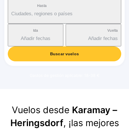
Hasta
Ciudades, regiones o países
Ida
Vuelta
Añadir fechas
Añadir fechas
Buscar vuelos
Gastos de gestión aplicable: 18-38 €
Vuelos desde
Karamay –
Heringsdorf
, ¡las mejores