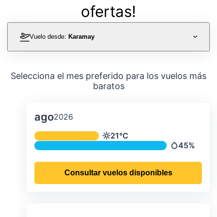
ofertas!
Vuelo desde:
Karamay
Selecciona el mes preferido para los vuelos más
baratos
ago
2026
Temperatura y precipitación media m
21°C
Temperatura
45%
Precipitació
Consultar vuelos disponibles