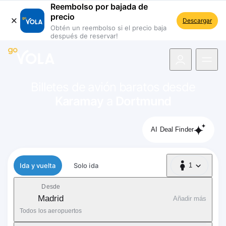
Reembolso por bajada de
precio
Descargar
Obtén un reembolso si el precio baja
después de reservar!
 navegación
Billetes de avión baratos desde
Karamay
a
Dortmund
AI Deal Finder
Tipo de vuelo
Ida y vuelta
Solo ida
1
1 Pasajero
Desde
Madrid
Añadir más
Todos los aeropuertos