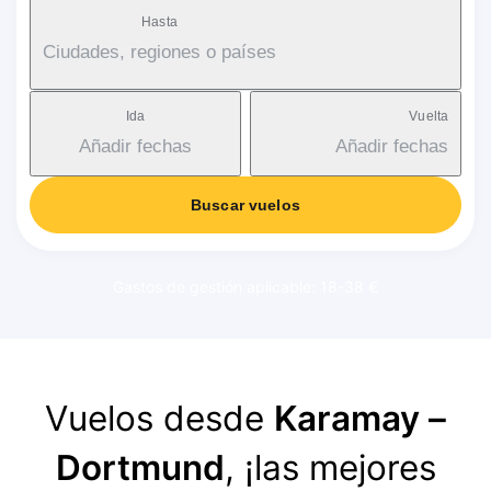
Hasta
Ciudades, regiones o países
Ida
Vuelta
Añadir fechas
Añadir fechas
Buscar vuelos
Gastos de gestión aplicable: 18-38 €
Vuelos desde
Karamay –
Dortmund
, ¡las mejores