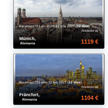
Karamay
31 dic 2026-12 ene 2027
(
12 días
)
Alrededor de
Múnich
,
1119 €
Alemania
Karamay
31 ene-12 feb 2027
(
12 días
)
Alrededor de
Fráncfort
,
1104 €
Alemania