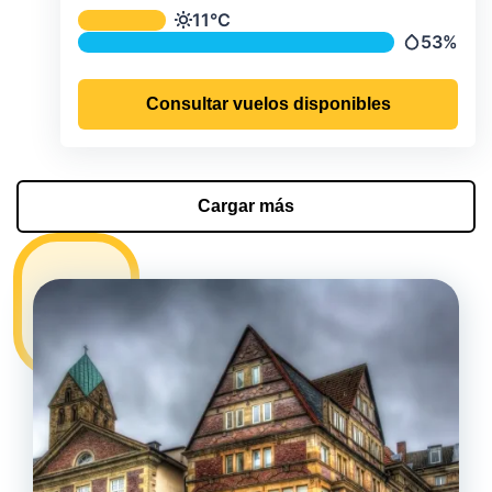
Temperatura y precipitación media m
11°C
Temperatura
53%
Precipitac
Consultar vuelos disponibles
Cargar más