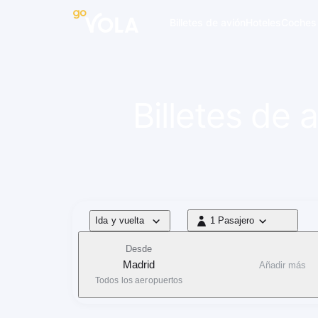
 navegación
Billetes de avión
Hoteles
Coches
Billetes de
Tipo de vuelo
Ida y vuelta
1 Pasajero
1 Pasajero
Desde
Madrid
Añadir más
Todos los aeropuertos