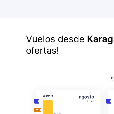
Vuelos desde
Karag
ofertas!
S
Temperatura y precipit
Seleccionar a
19°C
agosto
Temperatura
2026