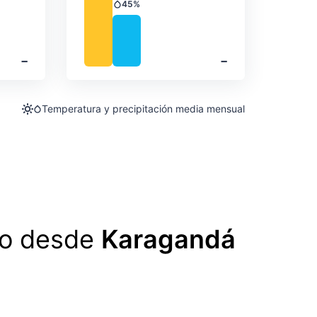
45%
Precipitación
‐
‐
Temperatura y precipitación media mensual
lo desde
Karagandá