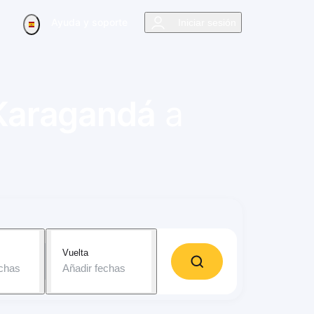
Ayuda y soporte
Iniciar sesión
Karagandá
a
Vuelta
echas
Añadir fechas