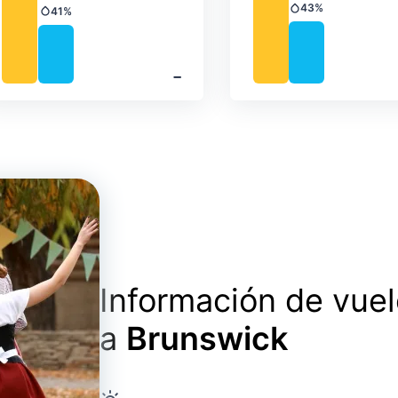
43%
41%
Precipitación
Precipitación
‐
Información de vue
a
Brunswick