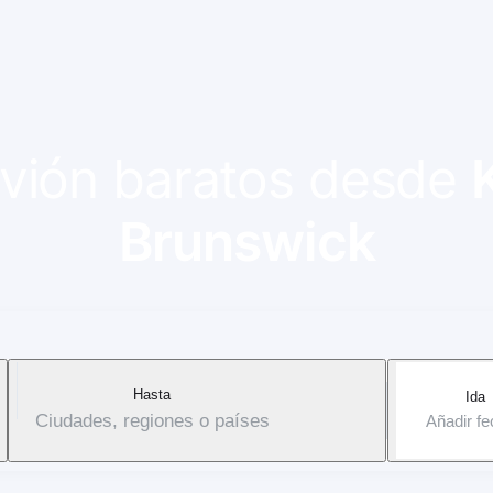
 avión baratos desde
Brunswick
Hasta
Ida
Ciudades, regiones o países
Añadir f