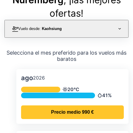
ofertas!
Vuelo desde:
Kaohsiung
Selecciona el mes preferido para los vuelos más
baratos
ago
2026
Temperatura y precipitación media m
20°C
Temperatura
41%
Precipitación
Precio medio
990 €