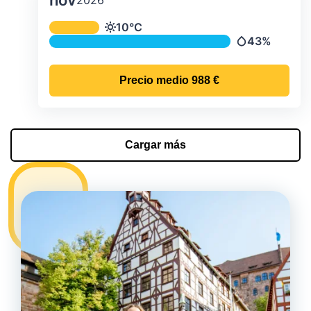
nov
Temperatura y precipitación media m
10°C
Temperatura
43%
Precipitación
Precio medio
988 €
Cargar más