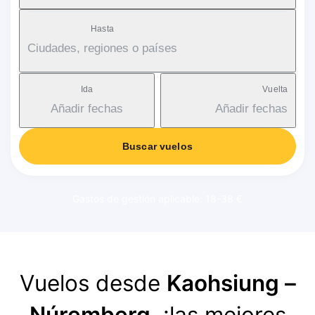
Hasta
Ciudades, regiones o países
Ida
Vuelta
Añadir fechas
Añadir fechas
Buscar vuelos
Gastos de gestión aplicable: 18-38 €
Vuelos desde
Kaohsiung –
Núremberg
, ¡las mejores