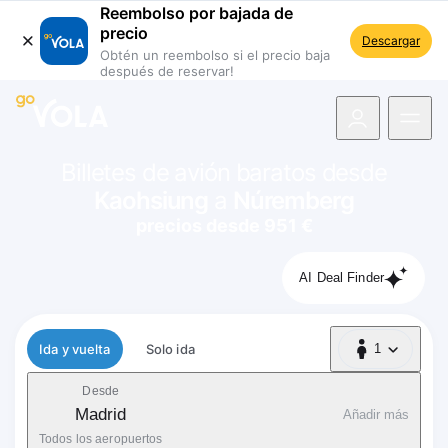
Reembolso por bajada de
precio
Descargar
Obtén un reembolso si el precio baja
después de reservar!
 navegación
Billetes de avión baratos desde
Kaohsiung
a
Núremberg
precios desde 951 €
AI Deal Finder
Tipo de vuelo
Ida y vuelta
Solo ida
1
1 Pasajero
Desde
Madrid
Añadir más
Todos los aeropuertos