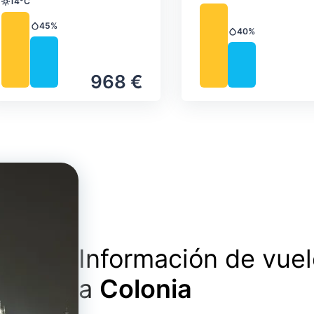
14°C
Temperatura
45%
Precipitación
40%
Precipitación
968 €
Información de vue
a
Colonia