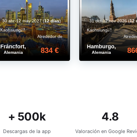
30 abr-12 may 2027
(
12 días
)
31 oct-12 nov 2026
(
12 
Kaohsiung
Kaohsiung
Alrededor de
Alrede
Fráncfort
,
Hamburgo
,
834 €
86
Alemania
Alemania
+ 500k
4.8
Descargas de la app
Valoración en Google Rev