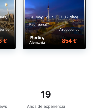
días
)
31 may-12 jun 2027
(
12 días
)
Kaohsiung
dor de
Alrededor de
Berlín
,
6 €
854 €
Alemania
19
iews
Años de experiencia