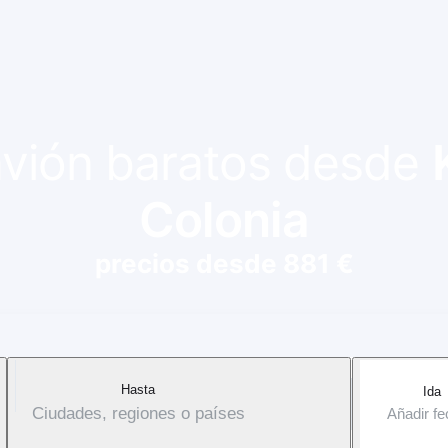
 avión baratos desde
Colonia
precios desde 881 €
Hasta
Ida
Ciudades, regiones o países
Añadir f