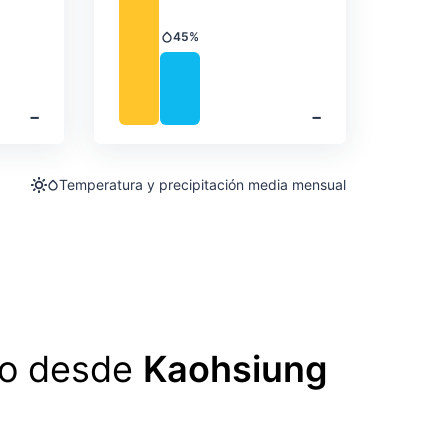
45%
Precipitación
‐
‐
Temperatura y precipitación media mensual
lo desde
Kaohsiung