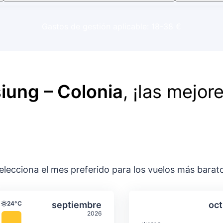
Gastos de gestión aplicable: 18-38 €
iung – Colonia
, ¡las mejor
elecciona el mes preferido para los vuelos más barat
ación media mensual
Temperatura y precipitación media m
Temperatura y
gosto
Seleccionar septiembre
24°C
septiembre
oct
Temperatura
2026