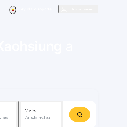
Ayuda y soporte
Iniciar sesión
Kaohsiung
a
Vuelta
echas
Añadir fechas