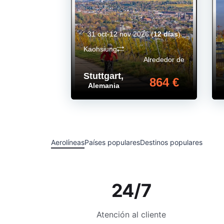
31 oct-12 nov 2026
(
12 días
)
Kaohsiung
Alrededor de
Stuttgart
,
864 €
Alemania
Aerolíneas
Países populares
Destinos populares
24/7
Atención al cliente