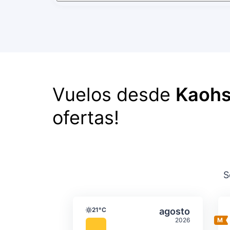
Vuelos desde
Kaohs
ofertas!
S
Temperatura y precipit
Seleccionar a
21°C
agosto
Temperatura
2026