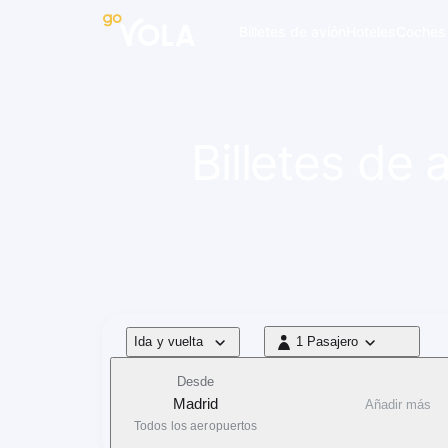
 navegación
Billetes de avión
Hoteles
Coches
Billetes de
Tipo de vuelo
Ida y vuelta
1 Pasajero
1 Pasajero
Desde
Madrid
Añadir más
Todos los aeropuertos