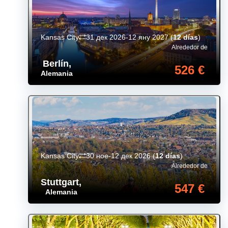
Kansas City
31 дек 2026-12 яну 2027
(
12 días
)
Alrededor de
Berlín
,
526 €
Alemania
Kansas City
30 ное-12 дек 2026
(
12 días
)
Alrededor de
Stuttgart
,
547 €
Alemania