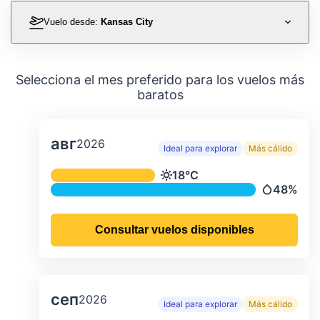
Vuelo desde:
Kansas City
Selecciona el mes preferido para los vuelos más
baratos
авг
2026
Ideal para explorar
Más cálido
Temperatura y precipitación media m
18°C
Temperatura
48%
Precipitac
Consultar vuelos disponibles
сеп
2026
Ideal para explorar
Más cálido