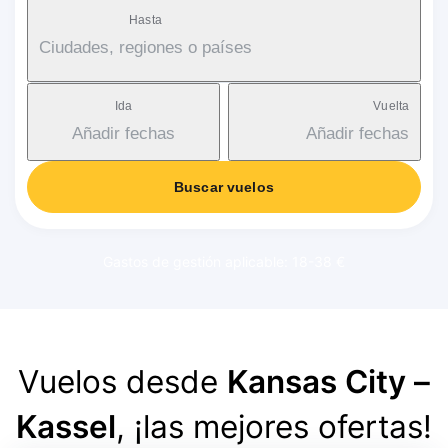
Hasta
Ciudades, regiones o países
Ida
Vuelta
Añadir fechas
Añadir fechas
Buscar vuelos
Gastos de gestión aplicable: 18-38 €
Vuelos desde
Kansas City –
Kassel
, ¡las mejores ofertas!