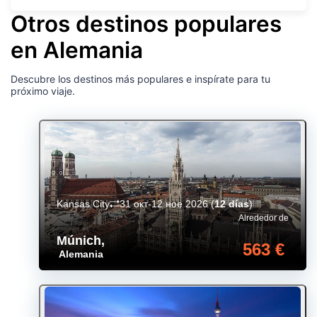
Otros destinos populares
en Alemania
Descubre los destinos más populares e inspírate para tu
próximo viaje.
Kansas City
31 окт-12 ное 2026
(
12 días
)
Alrededor de
Múnich
,
563 €
Alemania