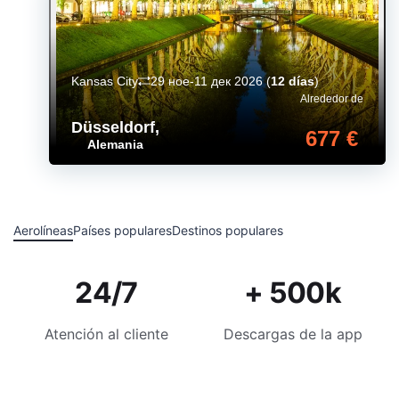
Kansas City
29 ное-11 дек 2026
(
12 días
)
Alrededor de
Düsseldorf
,
677 €
Alemania
Aerolíneas
Países populares
Destinos populares
24/7
+ 500k
Atención al cliente
Descargas de la app