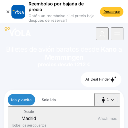
Reembolso por bajada de
precio
Descargar
Obtén un reembolso si el precio baja
después de reservar!
 navegación
Billetes de avión baratos desde
Kano
a
Memmingen
precios desde 1212 €
AI Deal Finder
Tipo de vuelo
Ida y vuelta
Solo ida
1
1 Pasajero
Desde
Madrid
Añadir más
Todos los aeropuertos