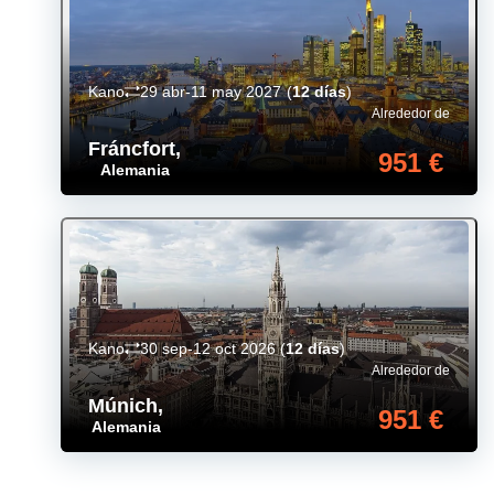
Kano
29 abr-11 may 2027
(
12 días
)
Alrededor de
Fráncfort
,
951 €
Alemania
Kano
30 sep-12 oct 2026
(
12 días
)
Alrededor de
Múnich
,
951 €
Alemania