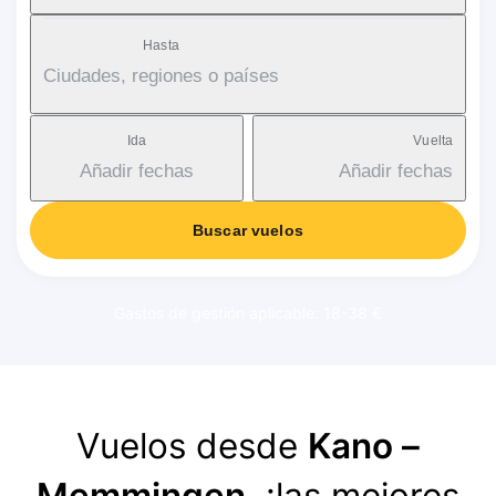
Hasta
Ciudades, regiones o países
Ida
Vuelta
Añadir fechas
Añadir fechas
Buscar vuelos
Gastos de gestión aplicable: 18-38 €
Vuelos desde
Kano –
Memmingen
, ¡las mejores