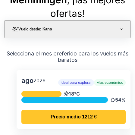
ofertas!
Vuelo desde:
Kano
Selecciona el mes preferido para los vuelos más
baratos
ago
2026
Ideal para explorar
Más económico
Temperatura y precipitación media m
18°C
Temperatura
54%
Precipitac
Precio medio
1212 €