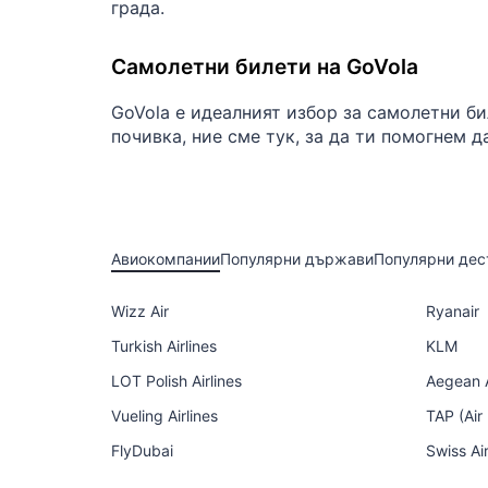
града.
Самолетни билети на GoVola
GoVola е идеалният избор за самолетни б
почивка, ние сме тук, за да ти помогнем д
Авиокомпании
Популярни държави
Популярни дес
Wizz Air
Ryanair
Turkish Airlines
KLM
LOT Polish Airlines
Aegean A
Vueling Airlines
TAP (Air
FlyDubai
Swiss Ai