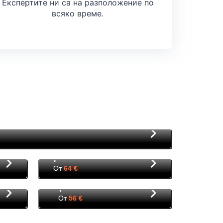
Експертите ни са на разположение по
всяко време.
Крайова
От
64 €
Барселона
От
56 €