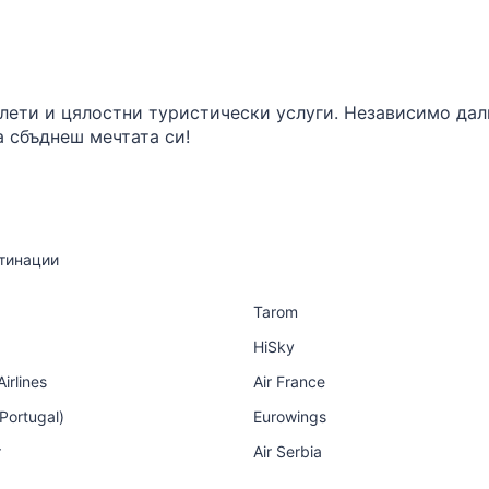
илети и цялостни туристически услуги. Независимо да
а сбъднеш мечтата си!
тинации
Tarom
HiSky
irlines
Air France
 Portugal)
Eurowings
r
Air Serbia