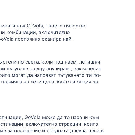
лиенти във GoVola, твоето цялостно
лни комбинации, включително
oVola постоянно сканира най-
 хотели по света, коли под наем, летищни
ри пътуване срещу анулиране, закъснение
оито могат да направят пътуването ти по-
тванията на летището, както и опция за
стинации, GoVola може да те насочи към
стинации, включително атракции, които
еме за посещение и средната дневна цена в