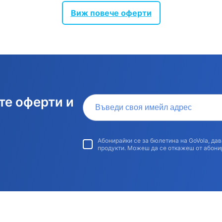
Виж повече оферти
Въведи своя имейл адрес
те оферти и
Абонирайки се за бюлетина на GoVola, д
продукти. Можеш да се откажеш от абони