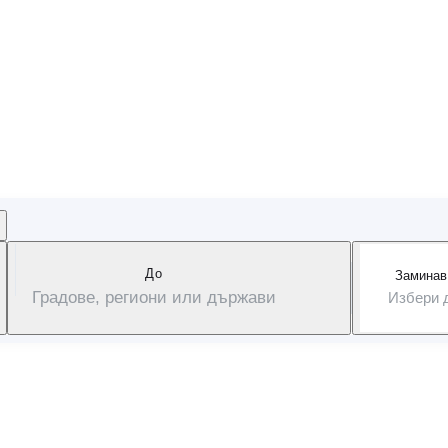
и
ли цената, връщаме ра
Дo
Заминав
Градове, региони или държави
Избери 