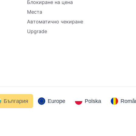
Блокиране на цена
Места
Автоматично чекиране
Upgrade
България
Europe
Polska
Român