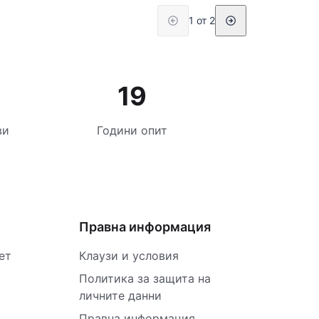
1 от 2
19
ви
Години опит
Правна информация
ет
Клаузи и условия
Политика за защита на
личните данни
Правна информация