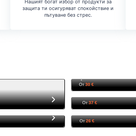
Нашият богат избор от продукти за
защита ти осигуряват спокойствие и
пътуване без стрес.
Краков
От
30 €
Меминген
От
37 €
Милано
От
26 €