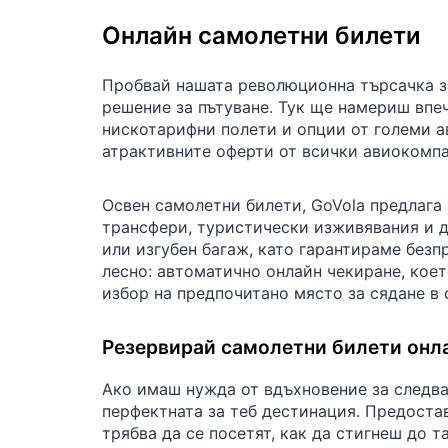
Онлайн самолетни билети
Пробвай нашата революционна търсачка за
решение за пътуване. Тук ще намериш впе
нискотарифни полети и опции от големи а
атрактивните оферти от всички авиокомпан
Освен самолетни билети, GoVola предлага 
трансфери, туристически изживявания и д
или изгубен багаж, като гарантираме безп
лесно: автоматично онлайн чекиране, коет
избор на предпочитано място за сядане в 
Резервирай самолетни билети онла
Ако имаш нужда от вдъхновение за следва
перфектната за теб дестинация. Предоста
трябва да се посетят, как да стигнеш до 