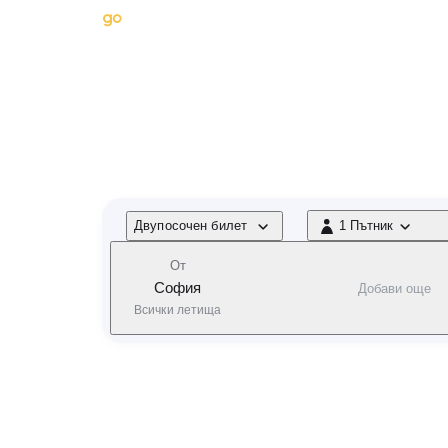
 навигацията
Самолетни билети
Хотели
Кол
Спадне 
Тип полет
Двупосочен билет
1 Пътник
1 Пътник
От
София
Добави още
Всички летища