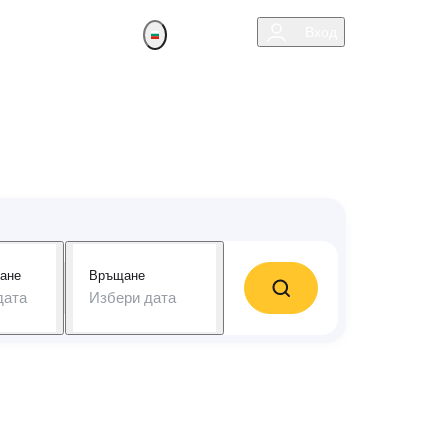
Помощ
Вход
зликата!
ане
Връщане
дата
Избери дата