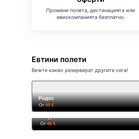
Промени полета, дестинацията или
авиокомпанията безплатно.
Евтини полети
Вижте какво резервират другите сега!
Родос
От
45 €
Лондон
От
40 €