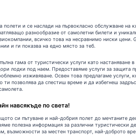
 полети и се наслади на първокласно обслужване на к
чатляващо разнообразие от самолетни билети и уника
виокомпании, всичко това на несравнимо ниски цени. G
ии и ги показва на едно място за теб.
пълна гама от туристически услуги като настаняване в
ори лодки под наем. Предоставяме услуги за защита п
роблемно изживяване. Освен това предлагаме услуги, к
о ти позволява да спестиш време и да избегнеш задръс
самолета.
йн навсякъде по света!
щото си пътуване и най-добрия полет до мечтаните де
вяме полезна информация за различни туристически де
там, възможности за местен транспорт, най-доброто вр