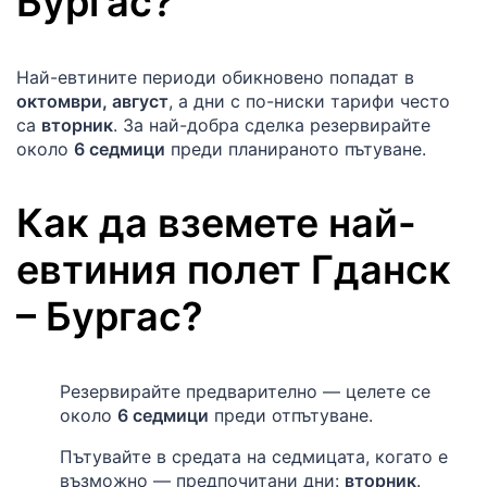
Бургас
?
Най-евтините периоди обикновено попадат в
октомври, август
, а дни с по-ниски тарифи често
са
вторник
. За най-добра сделка резервирайте
около
6 седмици
преди планираното пътуване.
Как да вземете най-
евтиния полет
Гданск
–
Бургас
?
Резервирайте предварително — целете се
около
6 седмици
преди отпътуване.
Пътувайте в средата на седмицата, когато е
възможно — предпочитани дни:
вторник
.