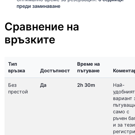
преди заминаване
Сравнение на
връзките
Тип
Време на
връзка
Достъпност
пътуване
Комента
Без
Да
2h 30m
Най-
престой
удобният
вариант 
пътуващ
само с
ръчен ба
и за тези
регистр