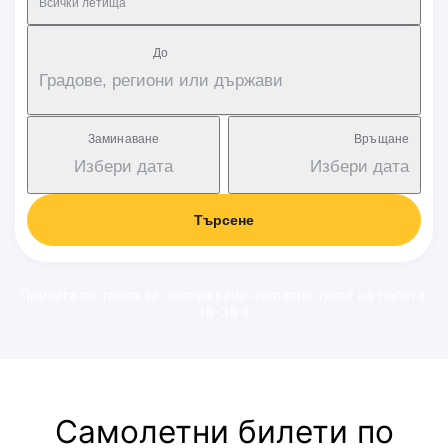
Всички летища
Дo
Градове, региони или държави
Заминаване
Връщане
Избери дата
Избери дата
Търсене
Прилага се такса за обслужване съгласно типът на полета:
18-38 €
Самолетни билети по