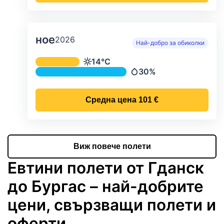
ное
2026
Най-добро за обиколки
Средна месечна температура и ва
14°C
Температура
30%
Валежи
Средна цена
101 €
Виж повече полети
Евтини полети от Гданск
до Бургас – най-добрите
цени, свързващи полети и
оферти