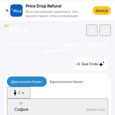
Price Drop Refund
Изтегли
Възстановяваме разликата, ако
цената падне след резервация!
 навигацията
Евтини полети от
Гданск
до
Бургас
Цени от 62 €
AI Deal Finder
Тип полет
Двупосочен билет
Еднопосочен билет
1
1 Пътник
От
София
Добави още