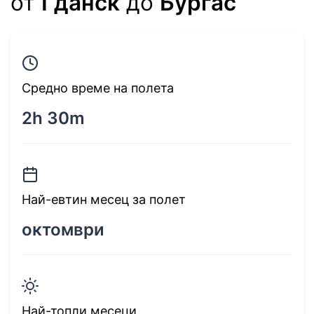
от
Гданск
до
Бургас
Средно време на полета
2h 30m
Най-евтин месец за полет
октомври
Най-топли месеци