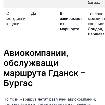
багаж.
С
Да
В
Типични
междинни
зависимост
междинн
кацания
от
кацания:
маршрута
Лондон,
Варшава
Авиокомпании,
обслужващи
маршрута
Гданск
–
Бургас
По този маршрут летят различни авиокомпании;
при търсене в системата можете да сравните