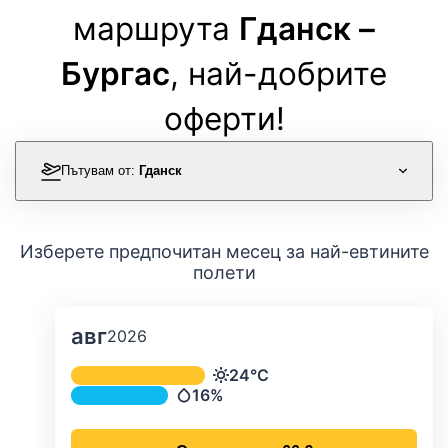
маршрута
Гданск –
Бургас
, най-добрите
оферти!
Пътувам от:
Гданск
Изберете предпочитан месец за най-евтините
полети
авг
2026
Средна месечна температура и ва
24°C
Температура
16%
Валежи