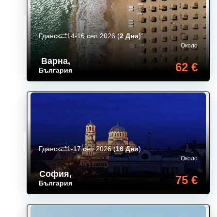
Гданск
14-16 сеп 2026
(
2 Дни
)
Около
Варна
,
62 €
България
Гданск
1-17 сеп 2026
(
16 Дни
)
Около
София
,
75 €
България