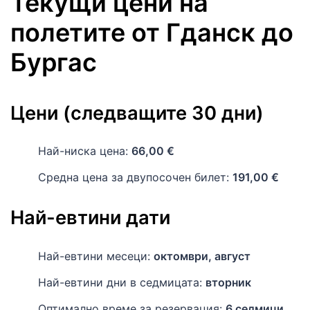
Текущи цени на
полетите
от
Гданск
до
Бургас
Цени (следващите 30 дни)
Най-ниска цена:
66,00 €
Средна цена за двупосочен билет:
191,00 €
Най-евтини дати
Най-евтини месеци:
октомври, август
Най-евтини дни в седмицата:
вторник
Оптимално време за резервация:
6 седмици